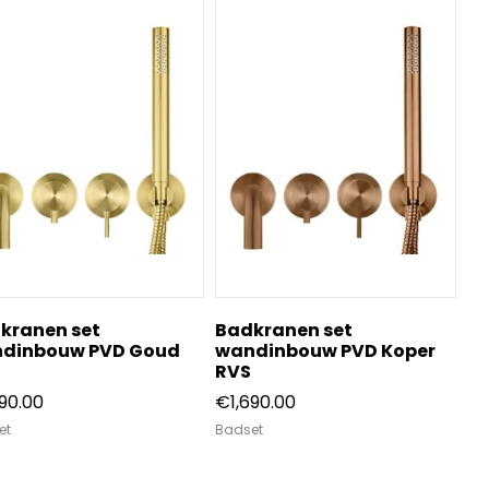
kranen set
Badkranen set
dinbouw PVD Goud
wandinbouw PVD Koper
RVS
690.00
€
1,690.00
et
Badset