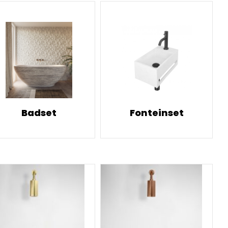
Badset
Fonteinset