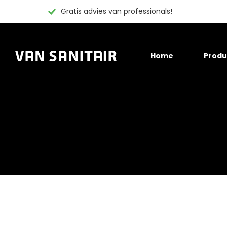
Gratis advies van professionals!
Skip
Home
Produ
to
content