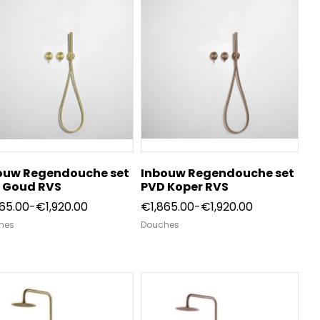
ouw Regendouche set
Inbouw Regendouche set
 Goud RVS
PVD Koper RVS
Prijsklasse:
Prijsklasse:
865.00
-
€
1,920.00
€
1,865.00
-
€
1,920.00
€1,865.00
€1,865.00
hes
Douches
tot
tot
€1,920.00
€1,920.00