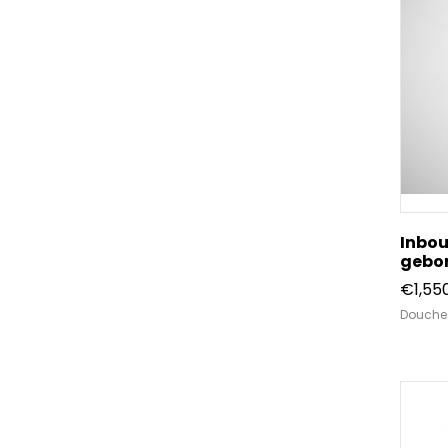
Inbo
gebor
€
1,55
Douche