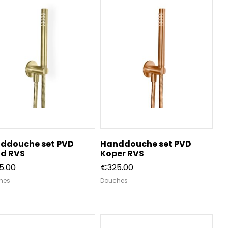
ddouche set PVD
Handdouche set PVD
d RVS
Koper RVS
5.00
€
325.00
hes
Douches