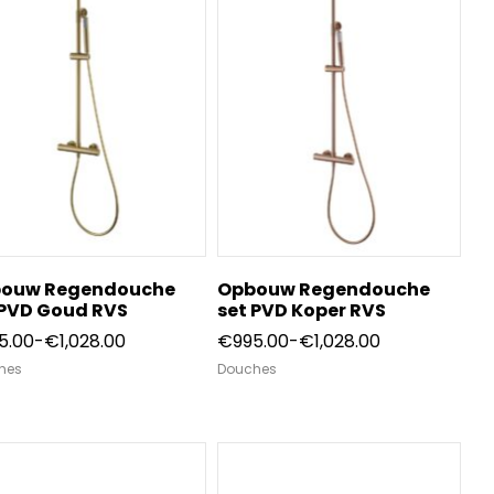
ouw Regendouche
Opbouw Regendouche
 PVD Goud RVS
set PVD Koper RVS
Prijsklasse:
Prijsklasse:
5.00
-
€
1,028.00
€
995.00
-
€
1,028.00
€995.00
€995.00
hes
Douches
tot
tot
€1,028.00
€1,028.00