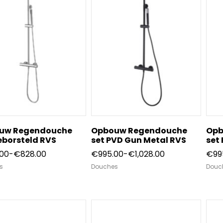
uw Regendouche
Opbouw Regendouche
Opb
eborsteld RVS
set PVD Gun Metal RVS
set
Prijsklasse:
Prijsklasse:
.00
-
€
828.00
€
995.00
-
€
1,028.00
€
99
€795.00
€995.00
s
Douches
Douc
tot
tot
€828.00
€1,028.00