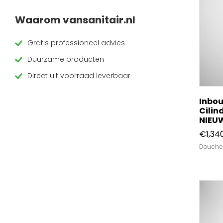
Waarom vansanitair.nl
Verdeel/meng kranen
Wand kranen
Gratis professioneel advies
Duurzame producten
Wastafel/waskom kranen
Direct uit voorraad leverbaar
Inbo
Cilin
NIEU
€
1,34
Douche