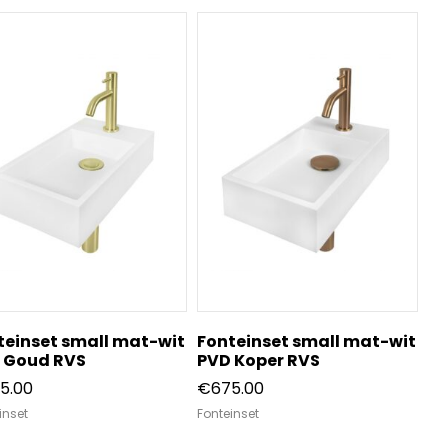
teinset small mat-wit
Fonteinset small mat-wit
 Goud RVS
PVD Koper RVS
5.00
€
675.00
inset
Fonteinset