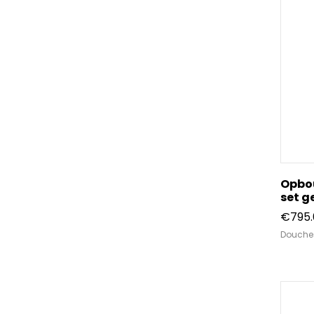
Opbo
set g
€
795
Douche