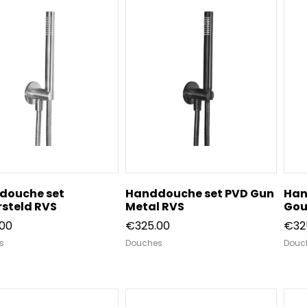
douche set
Handdouche set PVD Gun
Han
steld RVS
Metal RVS
Gou
.00
€
325.00
€
32
s
Douches
Douc