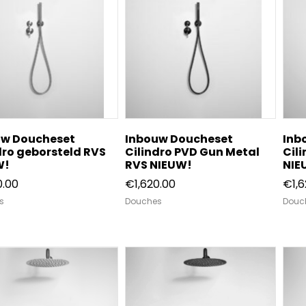
uw Doucheset
Inbouw Doucheset
Inb
dro geborsteld RVS
Cilindro PVD Gun Metal
Cil
W!
RVS NIEUW!
NIE
0.00
€
1,620.00
€
1,
s
Douches
Douc