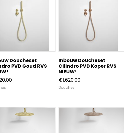
ouw Doucheset
Inbouw Doucheset
indro PVD Goud RVS
Cilindro PVD Koper RVS
UW!
NIEUW!
620.00
€
1,620.00
hes
Douches