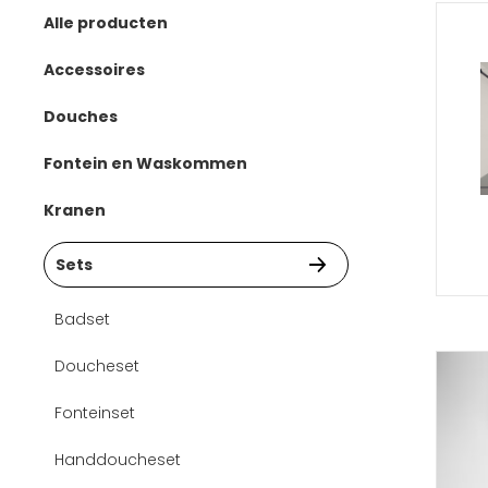
Alle producten
Accessoires
Bad
Douches
Douche
Handdouches
Fontein en Waskommen
Toilet
Hoofddouches
Fonteinset
Kranen
Wastafel
Regendouches sets
Waskommen
Bad kranen
Sets
Wastafel afsluiter
Douche kranen
Badset
Fontein kranen
Doucheset
Keuken kranen
Fonteinset
Sensor kranen
Handdoucheset
Thermostaat kranen