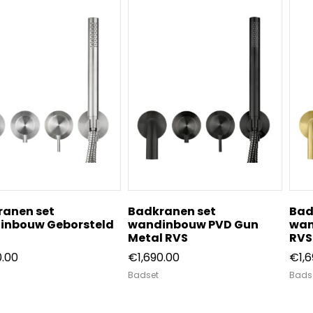
ranen set
Badkranen set
Bad
inbouw Geborsteld
wandinbouw PVD Gun
wan
Metal RVS
RVS
0.00
€
1,690.00
€
1,
Badset
Bads