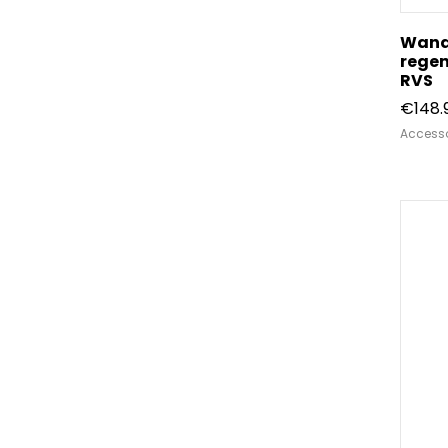
Wand
rege
RVS
€
148.
Accesso