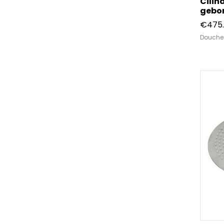
Cilin
gebor
€
475
Douche