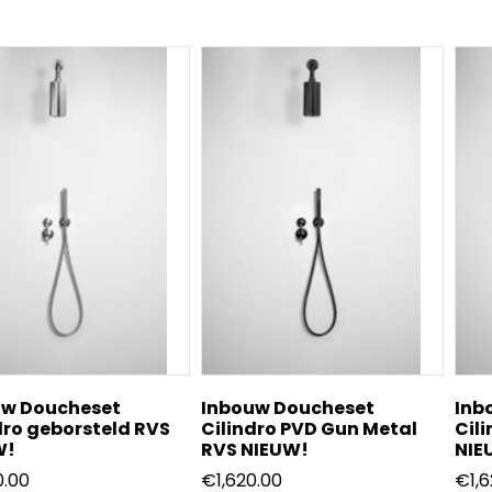
uw Doucheset
Inbouw Doucheset
Inb
dro geborsteld RVS
Cilindro PVD Gun Metal
Cil
W!
RVS NIEUW!
NIE
0.00
€
1,620.00
€
1,