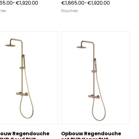
Prijsklasse:
Prijsklasse:
865.00
-
€
1,920.00
€
1,865.00
-
€
1,920.00
€1,865.00
€1,865.00
hes
Douches
tot
tot
€1,920.00
€1,920.00
ouw Regendouche
Opbouw Regendouche