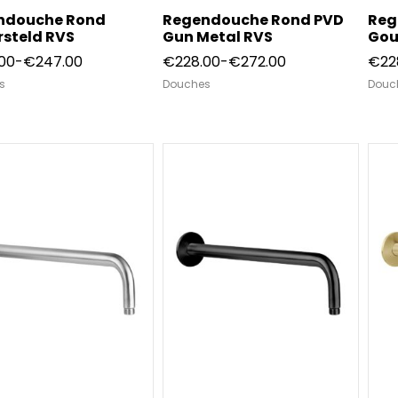
ndouche Rond
Regendouche Rond PVD
Reg
steld RVS
Gun Metal RVS
Gou
Prijsklasse:
Prijsklasse:
00
-
€
247.00
€
228.00
-
€
272.00
€
22
€203.00
€228.00
s
Douches
Douc
tot
tot
€247.00
€272.00