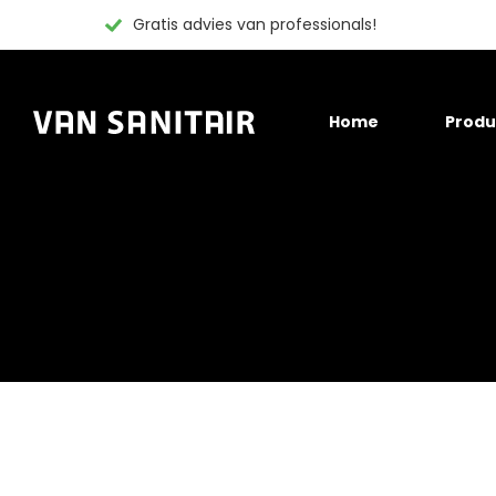
Gratis advies van professionals!
Skip
Home
Produ
to
content