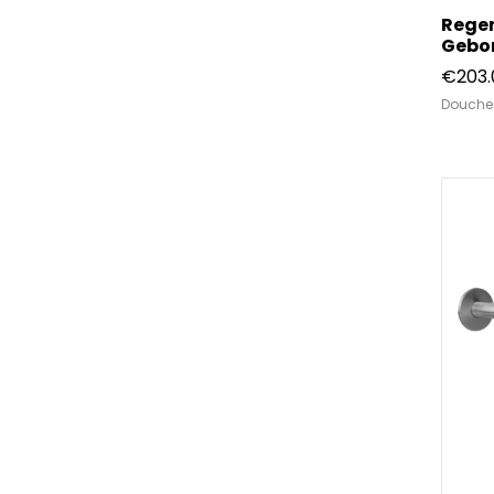
Rege
Gebor
€
203.
Douche