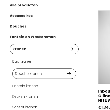
Alle producten
Accessoires
Bad
Douches
Douche
Handdouches
Fontein en Waskommen
Toilet
Hoofddouches
Fonteinset
Kranen
Wastafel
Regendouches sets
Waskommen
Bad kranen
Wastafel afsluiter
Douche kranen
Fontein kranen
Inbo
Cilin
Keuken kranen
NIEU
Sensor kranen
€
1,34