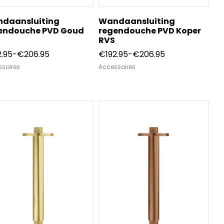
daansluiting
Wandaansluiting
endouche PVD Goud
regendouche PVD Koper
RVS
Prijsklasse:
Prijsklasse:
2.95
-
€
206.95
€
192.95
-
€
206.95
€192.95
€192.95
soires
Accessoires
tot
tot
€206.95
€206.95