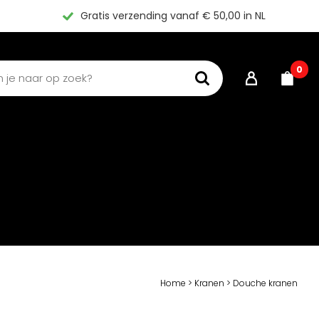
Gratis verzending vanaf € 50,00 in NL
0
Home
>
Kranen
>
Douche kranen