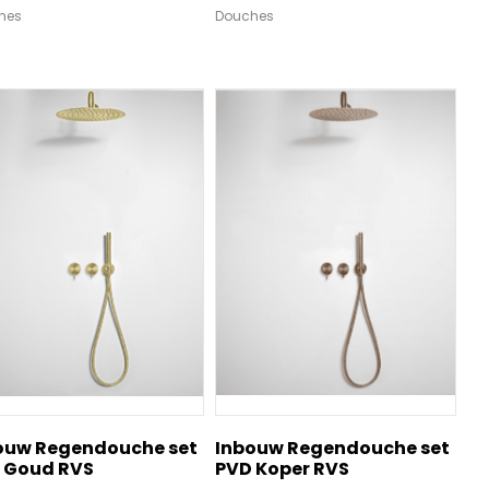
hes
Douches
ouw Regendouche set
Inbouw Regendouche set
 Goud RVS
PVD Koper RVS