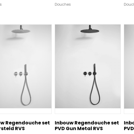
s
Douches
Douc
uw Regendouche set
Inbouw Regendouche set
Inb
steld RVS
PVD Gun Metal RVS
PVD