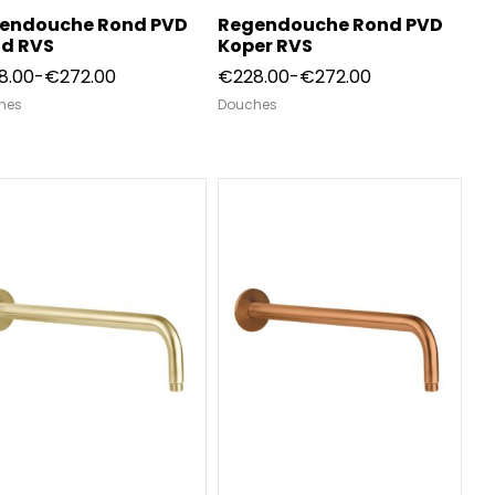
endouche Rond PVD
Regendouche Rond PVD
d RVS
Koper RVS
Prijsklasse:
Prijsklasse:
8.00
-
€
272.00
€
228.00
-
€
272.00
€228.00
€228.00
hes
Douches
tot
tot
€272.00
€272.00