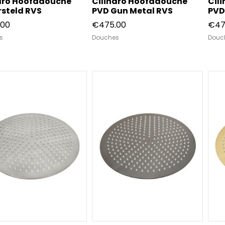
dro Hoofddouche
Cilindro Hoofddouche
Cil
steld RVS
PVD Gun Metal RVS
PVD
.00
€
475.00
€
47
s
Douches
Douc