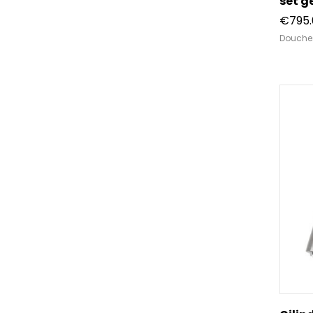
set g
€
795
Douche