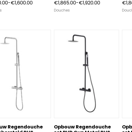
Prijsklasse:
Prijsklasse:
0.00
-
€
1,600.00
€
1,865.00
-
€
1,920.00
€
1,
€1,550.00
€1,865.00
s
Douches
Douc
tot
tot
€1,600.00
€1,920.00
uw Regendouche
Opbouw Regendouche
Opb