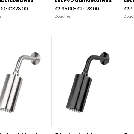
eborsteld RVS
set PVD Gun Metal RVS
set
Prijsklasse:
Prijsklasse:
.00
-
€
828.00
€
995.00
-
€
1,028.00
€
99
€795.00
€995.00
s
Douches
Douc
tot
tot
€828.00
€1,028.00