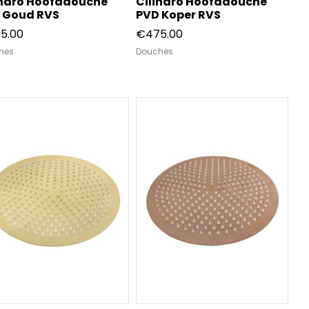
indro Hoofddouche
Cilindro Hoofddouche
 Goud RVS
PVD Koper RVS
5.00
€
475.00
hes
Douches