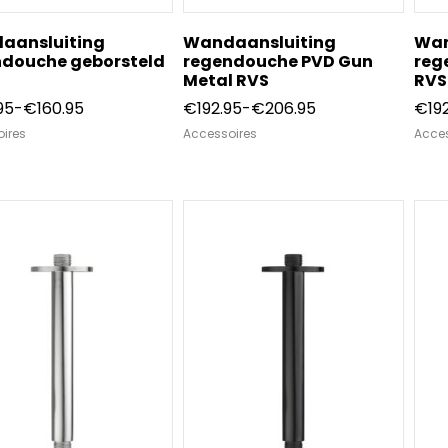
aansluiting
Wandaansluiting
Wan
ndouche geborsteld
regendouche PVD Gun
reg
Metal RVS
RVS
Prijsklasse:
Prijsklasse:
95
-
€
160.95
€
192.95
-
€
206.95
€
19
€148.95
€192.95
ires
Accessoires
Acces
tot
tot
€160.95
€206.95