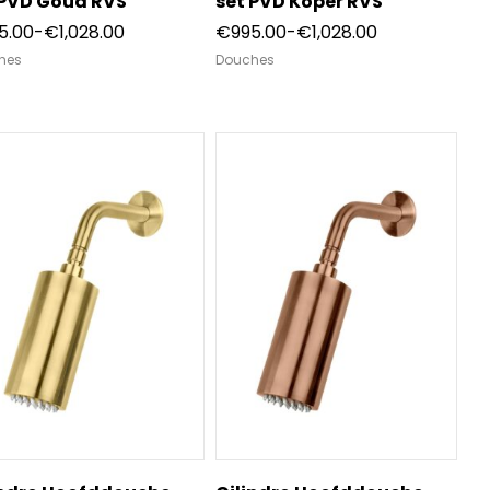
 PVD Goud RVS
set PVD Koper RVS
Prijsklasse:
Prijsklasse:
5.00
-
€
1,028.00
€
995.00
-
€
1,028.00
€995.00
€995.00
hes
Douches
tot
tot
€1,028.00
€1,028.00