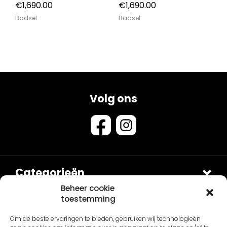
€
1,690.00
€
1,690.00
Badset
Badset
Volg ons
Categorieën
Douches
Beheer cookie
toestemming
Sets
Contact
Om de beste ervaringen te bieden, gebruiken wij technologieën
Van Sanitair
Fontein en Waskommen