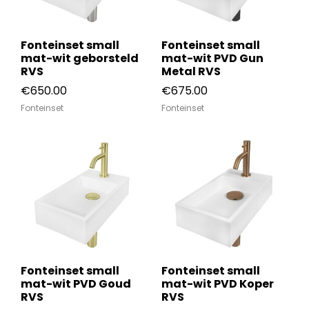
Kranen
Douche
Handdouches
Handdouches
Sets
Toilet
Hoofddouches
Bad kranen
Douche kranen
Algemene voorwaarden
Accessoires
Fonteinset
Accessoires
Wastafel
Regendouches sets
Douche kranen
Badset
Fonteinset small
Fonteinset small
mat-wit geborsteld
Keuken kranen
mat-wit PVD Gun
Fontein kranen
Doucheset
Privacybeleid
RVS
Metal RVS
Waskommen
Keuken kranen
Fonteinset
Toilet
€
650.00
€
675.00
Thermostaat kranen
Sensor kranen
Handdoucheset
Verzending
Wastafel afsluiter
Fonteinset
Fonteinset
Thermostaat kranen
Wastafel
Verdeel/meng kranen
Wie zijn wij?
Verdeel/meng kranen
Douche
Wand kranen
Wand kranen
Inspiratie
Wastafel/waskom kranen
Bad
Fontein kranen
Bad kranen
Sensor kranen
Fonteinset small
Fonteinset small
mat-wit PVD Goud
mat-wit PVD Koper
RVS
RVS