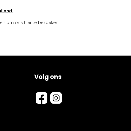
lland.
ken om ons hier te bezoeken.
Volg ons