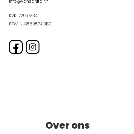
info@vansanitair.nl
KVK: 72037334
BTW: NL858957413B01
Over ons