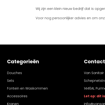
Wij zijn een klein nieuw bedrijf dat is opg
Voor nog persoonlijker advies en om onz
Categorieën
Contact
Douches
Van Sanitair
Sets
Schepnetstr
Fontein en Waskommen
1446AL Purm
Accessoires
Let op: dit
Kranen
info@vansani