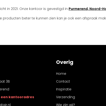
ericht in 2021. Onze kantoor is gevestigd in
Purmerend, Noord-Ho
e producten beter te kunnen zien kan je ook een afspraak ma
Overig
Home
aat 3B
Contact
erend
Inspiratie
 is een kantooradres
Verzending
tair.nl
Wie zijn wij?