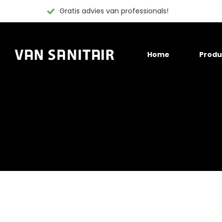
Gratis advies van professionals!
Skip
Home
Produ
to
content