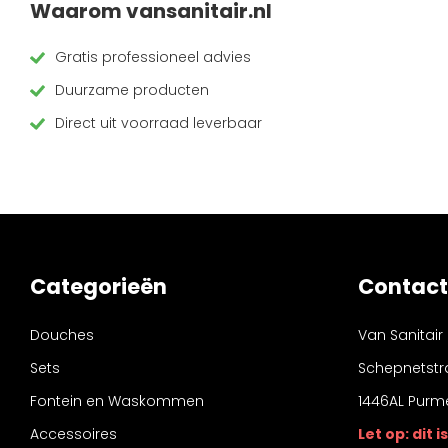
Waarom vansanitair.nl
Fontein kranen
Doucheset
Gratis professioneel advies
Keuken kranen
Fonteinset
Duurzame producten
Sensor kranen
Handdoucheset
Direct uit voorraad leverbaar
Thermostaat kranen
Verdeel/meng kranen
Wand kranen
Categorieën
Contact
Wastafel/waskom kranen
Douches
Van Sanitair
Sets
Schepnetstr
Fontein en Waskommen
1446AL Purm
Accessoires
Let op: dit