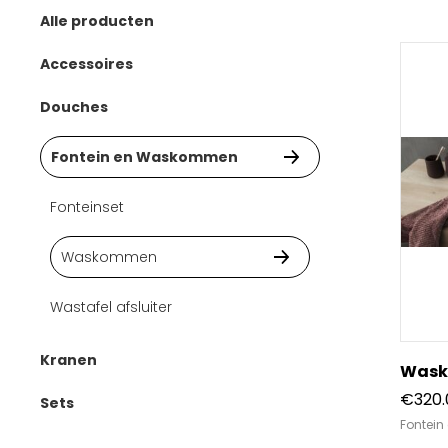
Alle producten
Accessoires
Bad
Douches
Douche
Handdouches
Fontein en Waskommen
Toilet
Hoofddouches
Fonteinset
Wastafel
Regendouches sets
Waskommen
Wastafel afsluiter
Kranen
Wask
Bad kranen
€
320.
Sets
Fontei
Douche kranen
Badset