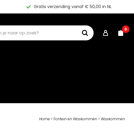
Gratis verzending vanaf € 50,00 in NL
0
Home
>
Fontein en Waskommen
>
Waskommen