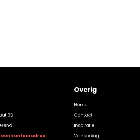
Overig
Home
aat 3B
Contact
erend
Inspiratie
 is een kantooradres
Verzending