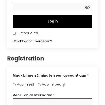
Handdouches
Douche kranen
Algemene voorwaarden
Accessoires
Fonteinset
Accessoires
Keuken kranen
Privacybeleid
Waskommen
Toilet
Thermostaat kranen
Onthoud mij
Verzending
Wastafel afsluiter
Wastafel
Wachtwoord vergeten?
Verdeel/meng kranen
Wie zijn wij?
Douche
Wand kranen
Registration
Inspiratie
Bad
Fontein kranen
Maak binnen 2 minuten een account aan
*
Bad kranen
Voor jezelf
Voor je bedrijf
Sensor kranen
Voor- en achternaam
*