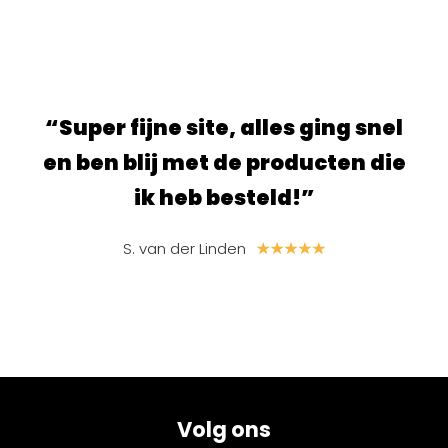
ur.
“Super fijne site, alles ging snel
“S
e
en ben blij met de producten die
ik heb besteld!”
S. van der Linden
Volg ons