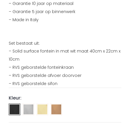
– Garantie 10 jaar op materiaal
– Garantie 5 jaar op binnenwerk
– Made in Italy
Set bestaat uit:
– Solid surface fontein in mat wit maat 40cm x 22cm x
10cm
– RVS geborstelde fonteinkraan
– RVS geborstelde afvoer doorvoer
– RVS geborstelde sifon
Kleur:
Fonteinset
Fonteinset
Fonteinset
small
small
small
mat-
mat-
mat-
wit
wit
wit