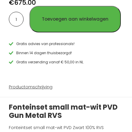
€
675.00
geborsteld
PVD
PVD
Fonteinset
RVS
Goud
Koper
Toevoegen aan winkelwagen
small
RVS
RVS
mat-
wit
PVD
Gun
Gratis advies van professionals!
Metal
Binnen 14 dagen thuisbezorgd!
RVS
aantal
Gratis verzending vanaf € 50,00 in NL
Productomschrijving
Fonteinset small mat-wit PVD
Gun Metal RVS
Fonteintset small mat-wit PVD Zwart 100% RVS