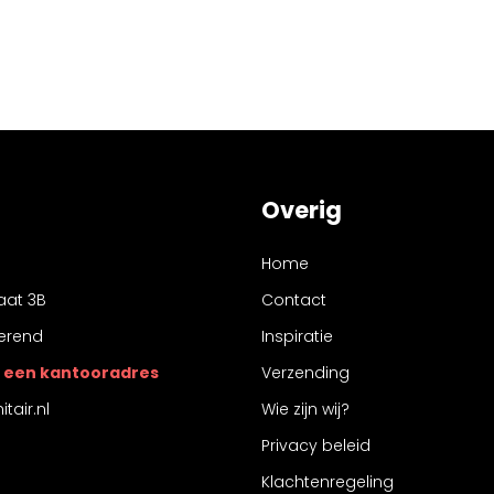
Overig
Home
aat 3B
Contact
erend
Inspiratie
 is een kantooradres
Verzending
tair.nl
Wie zijn wij?
Privacy beleid
Klachtenregeling