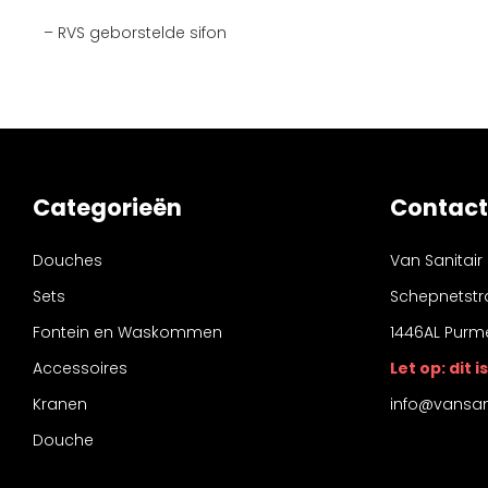
– RVS geborstelde sifon
Categorieën
Contact
Douches
Van Sanitair
Sets
Schepnetstr
Fontein en Waskommen
1446AL Purm
Accessoires
Let op: dit
Kranen
info@vansani
Douche