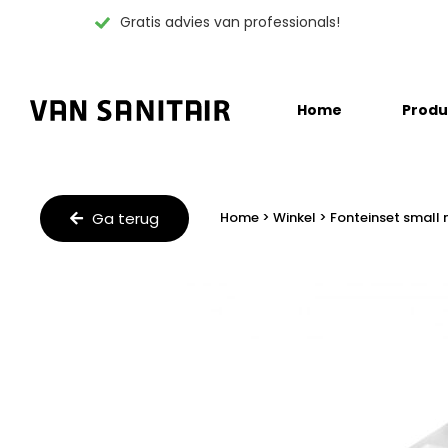
Gratis advies van professionals!
Skip
Home
Produ
to
content
Ga terug
Home
>
Winkel
>
Fonteinset small