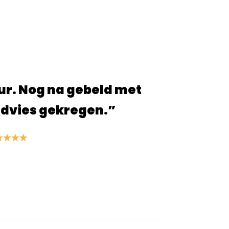
 alles ging snel en ben blij met de
en die ik heb besteld!”
. van der Linden