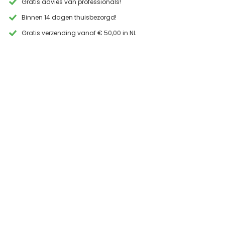
Gratis advies van professionals!
PVD
Koper
Binnen 14 dagen thuisbezorgd!
RVS
Gratis verzending vanaf € 50,00 in NL
aantal
“Snelle levering binnen 24 uu
enkele vragen en goed ad
Fred Lohmuller