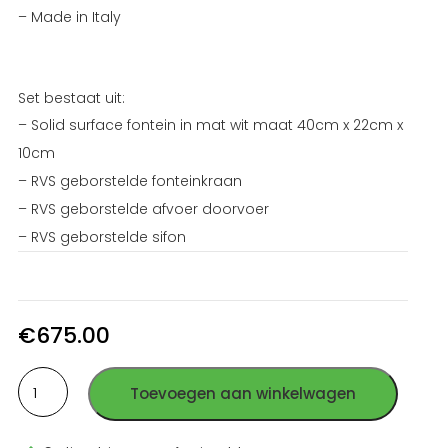
– Made in Italy
Set bestaat uit:
– Solid surface fontein in mat wit maat 40cm x 22cm x
10cm
– RVS geborstelde fonteinkraan
– RVS geborstelde afvoer doorvoer
– RVS geborstelde sifon
€
675.00
Fonteinset
Toevoegen aan winkelwagen
small
mat-
wit