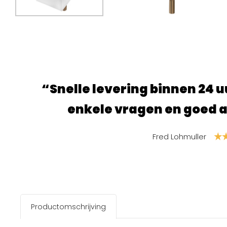
 gebeld met
“Super fijne site,
regen.”
product
S
Productomschrijving