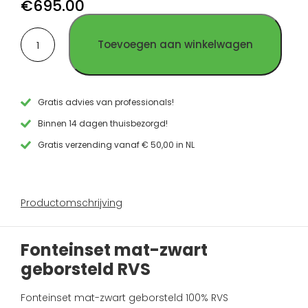
€
695.00
Gun
Goud
Koper
Fonteinset
Metal
RVS
RVS
Toevoegen aan winkelwagen
mat-
RVS
zwart
geborsteld
RVS
aantal
Gratis advies van professionals!
Binnen 14 dagen thuisbezorgd!
Gratis verzending vanaf € 50,00 in NL
Productomschrijving
Fonteinset mat-zwart
geborsteld RVS
Fonteinset mat-zwart geborsteld 100% RVS