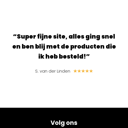
ur.
“Super fijne site, alles ging snel
“S
e
en ben blij met de producten die
ik heb besteld!”
S. van der Linden
Volg ons