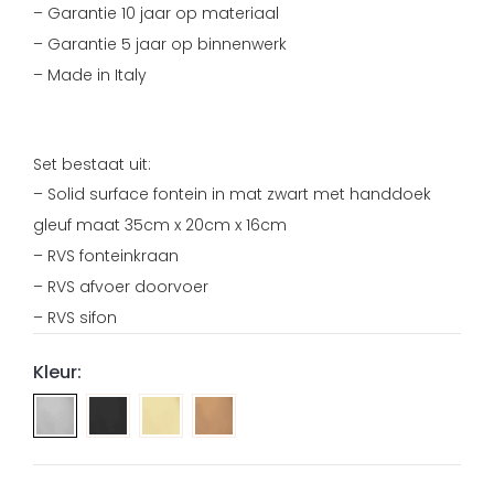
– Garantie 10 jaar op materiaal
– Garantie 5 jaar op binnenwerk
– Made in Italy
Set bestaat uit:
– Solid surface fontein in mat zwart met handdoek
gleuf maat 35cm x 20cm x 16cm
– RVS fonteinkraan
– RVS afvoer doorvoer
– RVS sifon
Kleur:
Fonteinset
Fonteinset
Fonteinset
mat-
mat-
mat-
zwart
zwart
zwart
PVD
PVD
PVD