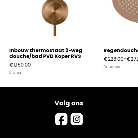
he
Inbouw thermostaat 2-weg
Regendouche
douche/bad PVD Koper RVS
€
228.00
-
€
27
€
1,150.00
Douches
Kranen
Volg ons