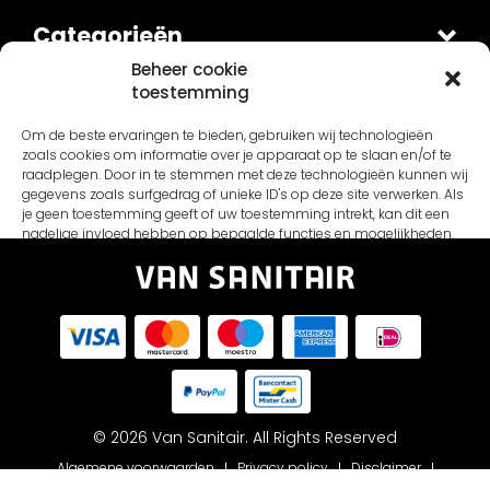
Categorieën
Douches
Beheer cookie
toestemming
Sets
Contact
Om de beste ervaringen te bieden, gebruiken wij technologieën
Van Sanitair
Fontein en Waskommen
zoals cookies om informatie over je apparaat op te slaan en/of te
Schepnetstraat 3B
Accessoires
Overig
raadplegen. Door in te stemmen met deze technologieën kunnen wij
gegevens zoals surfgedrag of unieke ID's op deze site verwerken. Als
1446AL Purmerend
Kranen
Home
je geen toestemming geeft of uw toestemming intrekt, kan dit een
Let op: dit is een kantooradres
nadelige invloed hebben op bepaalde functies en mogelijkheden.
Douche
Contact
info@vansanitair.nl
Inspiratie
Accepteren
Verzending
Weiger
Wie zijn wij?
Privacy beleid
Bekijk voorkeuren
Klachtenregeling
© 2026 Van Sanitair. All Rights Reserved
Cookies
Retourneren & garantie
Algemene voorwaarden
Privacy policy
Disclaimer