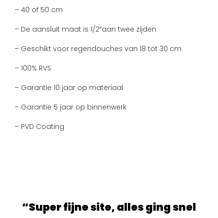
– 40 of 50 cm
– De aansluit maat is 1/2″aan twee zijden
– Geschikt voor regendouches van 18 tot 30 cm
– 100% RVS
– Garantie 10 jaar op materiaal
– Garantie 5 jaar op binnenwerk
– PVD Coating
ur.
“Super fijne site, alles ging snel
“S