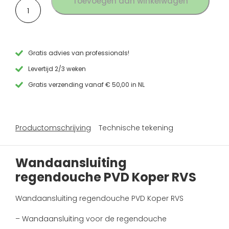
Toevoegen aan winkelwagen
Wandaansluiting
regendouche
PVD
Koper
RVS
aantal
Gratis advies van professionals!
Levertijd 2/3 weken
Gratis verzending vanaf € 50,00 in NL
Productomschrijving
Technische tekening
Wandaansluiting
regendouche PVD Koper RVS
Wandaansluiting regendouche PVD Koper RVS
– Wandaansluiting voor de regendouche