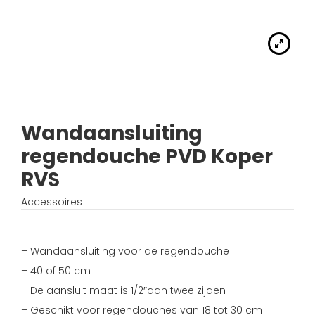
Handdouches
Douche kranen
Algemene voorwaarden
Accessoires
Fonteinset
Accessoires
Keuken kranen
Privacybeleid
Waskommen
Toilet
Thermostaat kranen
Verzending
Wastafel afsluiter
Wastafel
Wandaansluiting
Verdeel/meng kranen
Wie zijn wij?
regendouche PVD Koper
Douche
Wand kranen
Inspiratie
RVS
Bad
Fontein kranen
Accessoires
Bad kranen
– Wandaansluiting voor de regendouche
Sensor kranen
– 40 of 50 cm
– De aansluit maat is 1/2″aan twee zijden
– Geschikt voor regendouches van 18 tot 30 cm