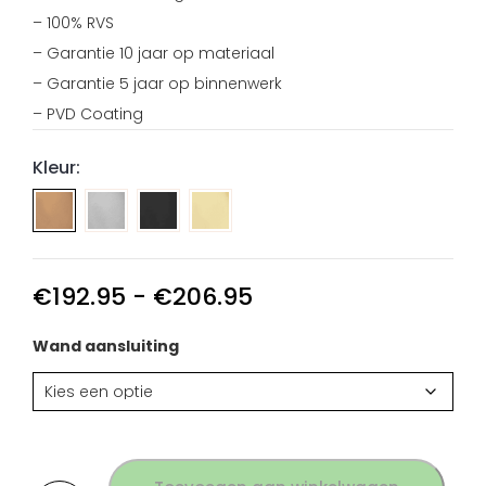
– 100% RVS
– Garantie 10 jaar op materiaal
– Garantie 5 jaar op binnenwerk
– PVD Coating
Kleur:
Wandaansluiting
Wandaansluiting
Wandaansluiting
regendouche
regendouche
regendouche
geborsteld
PVD
PVD
RVS
Gun
Goud
Prijsklasse:
€
192.95
-
€
206.95
Metal
RVS
€192.95
tot
RVS
Wand aansluiting
€206.95