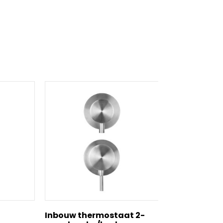
Inbouw thermostaat 2-
Plafondaans