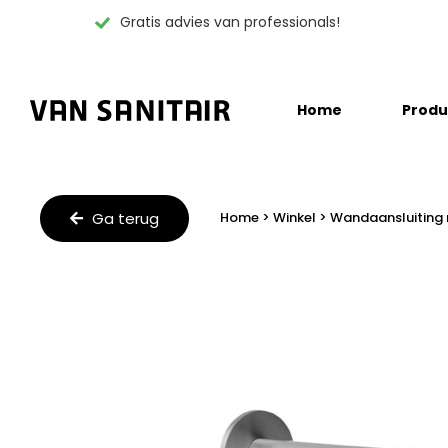
Gratis advies van professionals!
Skip
Home
Produ
to
content
Ga terug
Home
>
Winkel
>
Wandaansluiting 