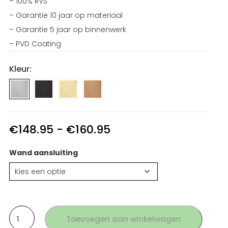
– 100% RVS
– Garantie 10 jaar op materiaal
– Garantie 5 jaar op binnenwerk
– PVD Coating
Kleur:
Wandaansluiting
Wandaansluiting
Wandaansluiting
regendouche
regendouche
regendouche
PVD
PVD
PVD
Gun
Goud
Koper
Prijsklasse:
€
148.95
-
€
160.95
Metal
RVS
RVS
€148.95
tot
RVS
Wand aansluiting
€160.95
Wandaansluiting
Toevoegen aan winkelwagen
regendouche