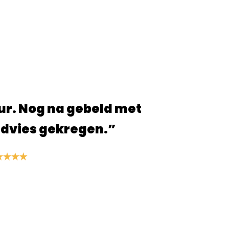
e, alles ging snel en ben blij met de
cten die ik heb besteld!”
S. van der Linden