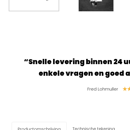
na gebeld met
“Super fijne sit
ekregen.”
produ
Technische tekening
Productomschrijving