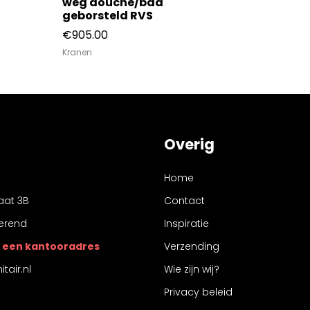
weg douche/bad
regendouche
geborsteld RVS
RVS
€
905.00
€
98.00
-
€
120
Kranen
Accessoires
Overig
Home
aat 3B
Contact
erend
Inspiratie
 is een kantooradres
Verzending
tair.nl
Wie zijn wij?
Privacy beleid