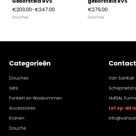
d
Geborsteld RVS
geborsteld RVS
Prijsklasse:
€
203.00
-
€
247.00
€
275.00
€203.00
Douches
Douches
tot
€247.00
Categorieën
Contact
Douches
Van Sanitair
Sets
Schepnetstr
Fontein en Waskommen
1446AL Purm
Accessoires
Let op: dit
Kranen
info@vansani
Douche