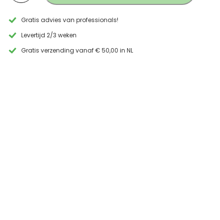
geborsteld
RVS
Gratis advies van professionals!
aantal
Levertijd 2/3 weken
Gratis verzending vanaf € 50,00 in NL
“Snelle levering binnen 24 
enkele vragen en goed 
Fred Lohmuller