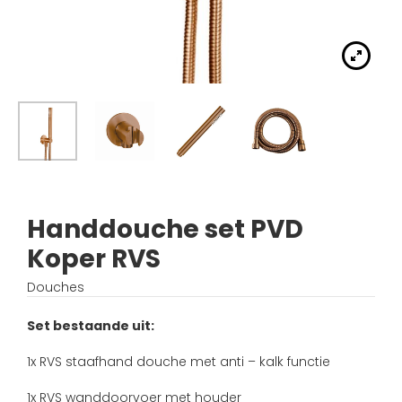
Handdouches
Douche kranen
Algemene voorwaarden
Accessoires
Fonteinset
Accessoires
Keuken kranen
Privacybeleid
Waskommen
Toilet
Thermostaat kranen
Verzending
Wastafel afsluiter
Wastafel
Verdeel/meng kranen
Wie zijn wij?
Douche
Wand kranen
Inspiratie
Handdouche set PVD
Bad
Koper RVS
Fontein kranen
Douches
Bad kranen
Set bestaande uit:
Sensor kranen
1x RVS staafhand douche met anti – kalk functie
1x RVS wanddoorvoer met houder