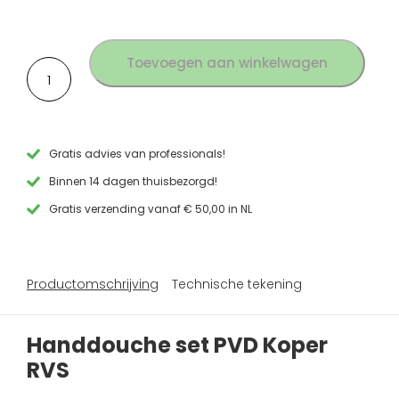
Toevoegen aan winkelwagen
Handdouche
set
PVD
Koper
RVS
aantal
Gratis advies van professionals!
Binnen 14 dagen thuisbezorgd!
Gratis verzending vanaf € 50,00 in NL
Productomschrijving
Technische tekening
Handdouche set PVD Koper
RVS