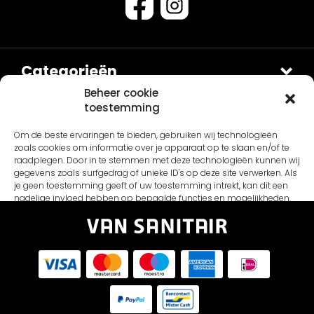
Categorieën
Douches
Beheer cookie
toestemming
Sets
Contact
Om de beste ervaringen te bieden, gebruiken wij technologieën
Van Sanitair
Fontein en Waskommen
zoals cookies om informatie over je apparaat op te slaan en/of te
Schepnetstraat 3B
Accessoires
Overig
raadplegen. Door in te stemmen met deze technologieën kunnen wij
gegevens zoals surfgedrag of unieke ID's op deze site verwerken. Als
1446AL Purmerend
Kranen
Home
je geen toestemming geeft of uw toestemming intrekt, kan dit een
Let op: dit is een kantooradres
nadelige invloed hebben op bepaalde functies en mogelijkheden.
Douche
Contact
info@vansanitair.nl
Inspiratie
Accepteren
Verzending
Weiger
Wie zijn wij?
Privacy beleid
Bekijk voorkeuren