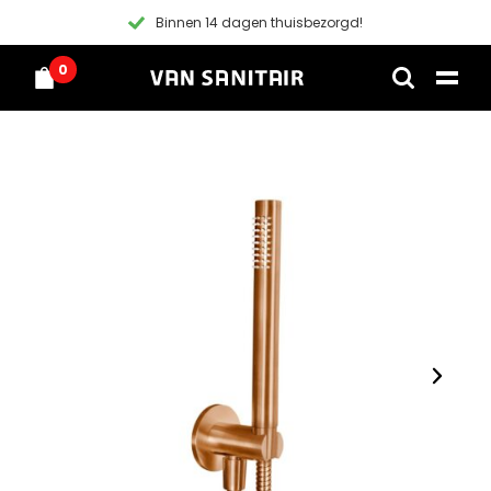
Binnen 14 dagen thuisbezorgd!
0
Home
Skip
Home
to
Producten
Contact
content
Inspiratie
Alle producten
Contact
Producten
Sets
Inspiratie
Alle producten
FAQ
Doucheset
Douches
Sets
Overig
Handdoucheset
Douches
Regendouches sets
Kranen
Badset
Retourneren & garantie
Kranen
Hoofddouches
Wastafel/waskom kranen
Fontein en Waskommen
Fonteinset
Klachtenregeling
Fontein en Waskommen