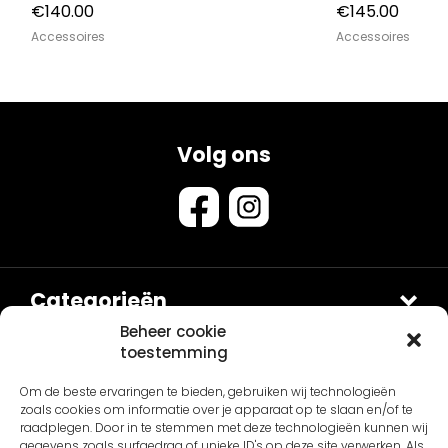
€
140.00
€
145.00
Accessoires
Accessoires
Volg ons
Categorieën
Douches
Beheer cookie
toestemming
Sets
Contact
Om de beste ervaringen te bieden, gebruiken wij technologieën
Van Sanitair
Fontein en Waskommen
zoals cookies om informatie over je apparaat op te slaan en/of te
Schepnetstraat 3B
Accessoires
Overig
raadplegen. Door in te stemmen met deze technologieën kunnen wij
gegevens zoals surfgedrag of unieke ID's op deze site verwerken. Als