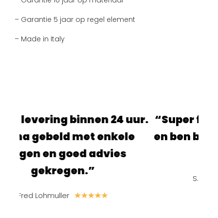
– Garantie 10 jaar op materiaal
– Garantie 5 jaar op regel element
– Made in Italy
nen 24 uur.
“Super fijne site, alles ging 
t enkele
en ben blij met de producten
advies
ik heb besteld!”
”
S. van der Linden