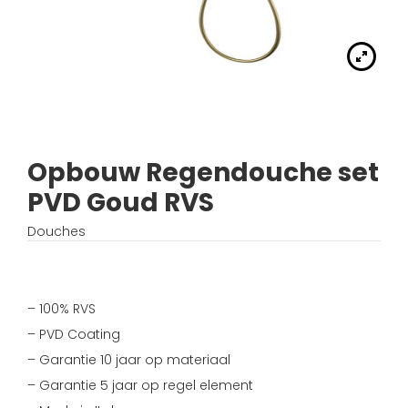
Handdouches
Douche kranen
Algemene voorwaarden
Accessoires
Fonteinset
Accessoires
Keuken kranen
Privacybeleid
Waskommen
Toilet
Thermostaat kranen
Verzending
Wastafel afsluiter
Wastafel
Opbouw Regendouche set
Verdeel/meng kranen
Wie zijn wij?
PVD Goud RVS
Douche
Wand kranen
Inspiratie
Douches
Bad
Fontein kranen
Bad kranen
– 100% RVS
– PVD Coating
Sensor kranen
– Garantie 10 jaar op materiaal
– Garantie 5 jaar op regel element