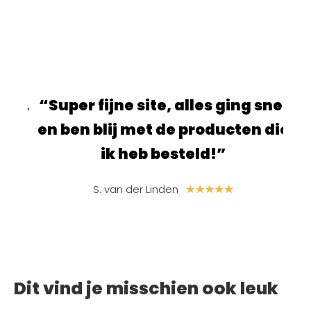
ur.
“Super fijne site, alles ging snel
“S
e
en ben blij met de producten die
ik heb besteld!”
S. van der Linden
Dit vind je misschien ook leuk