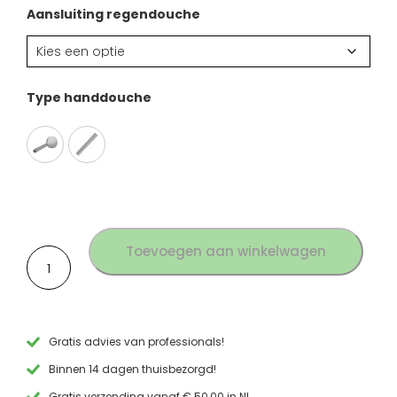
Aansluiting regendouche
Type handdouche
Toevoegen aan winkelwagen
Inbouw
Regendouche
set
geborsteld
RVS
aantal
Gratis advies van professionals!
Binnen 14 dagen thuisbezorgd!
Gratis verzending vanaf € 50,00 in NL