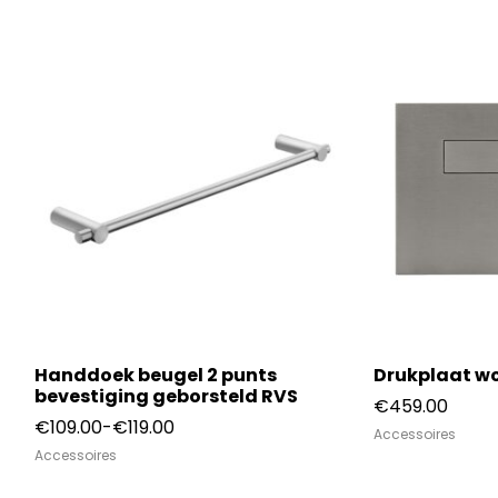
Handdoek beugel 2 punts
Drukplaat wc
bevestiging geborsteld RVS
€
459.00
Prijsklasse:
€
109.00
-
€
119.00
Accessoires
€109.00
Accessoires
tot