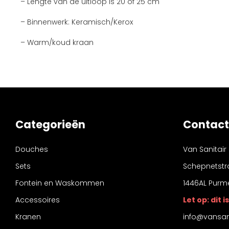
– Lengte van de uitloop is 20 of 25 cm
– Binnenwerk: Keramisch/Kerox
– Warm/koud kraan
Categorieën
Contact
Douches
Van Sanitair
Sets
Schepnetstr
Fontein en Waskommen
1446AL Purm
Accessoires
Let op: dit
Kranen
info@vansani