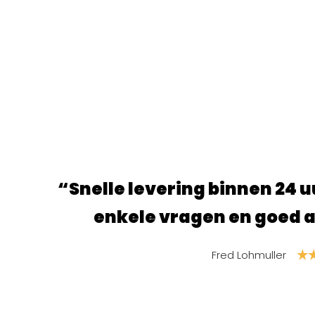
. Nog na gebeld met
“Super fi
vies gekregen.”