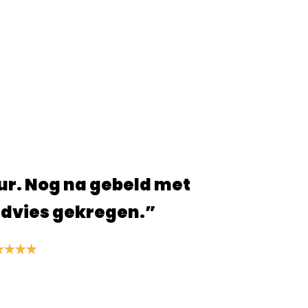
jne site, alles ging snel en ben blij
producten die ik heb besteld!”
S. van der Linden