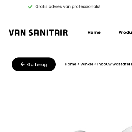
Gratis advies van professionals!
Skip
Home
Produ
to
content
Ga terug
Home
>
Winkel
>
Inbouw wastafel 