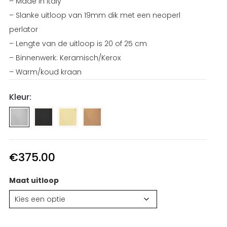
– Made in Italy
– Slanke uitloop van 19mm dik met een neoperl
perlator
– Lengte van de uitloop is 20 of 25 cm
– Binnenwerk: Keramisch/Kerox
– Warm/koud kraan
Kleur:
Inbouw
Inbouw
Inbouw
wastafel
wastafel
wastafel
kraan
kraan
kraan
hoek
hoek
hoek
€
375.00
PVD
PVD
PVD
Gun
Goud
Koper
Maat uitloop
Metal
RVS
RVS
RVS