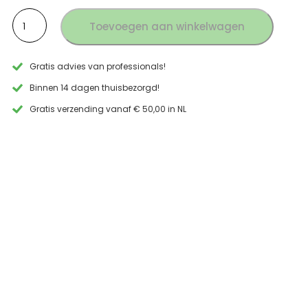
Inbouw
Toevoegen aan winkelwagen
wastafel
kraan
hoek
Gratis advies van professionals!
geborsteld
RVS
Binnen 14 dagen thuisbezorgd!
aantal
Gratis verzending vanaf € 50,00 in NL
 met de
“Snelle levering binn
enkele vragen en 
Fred Lohm