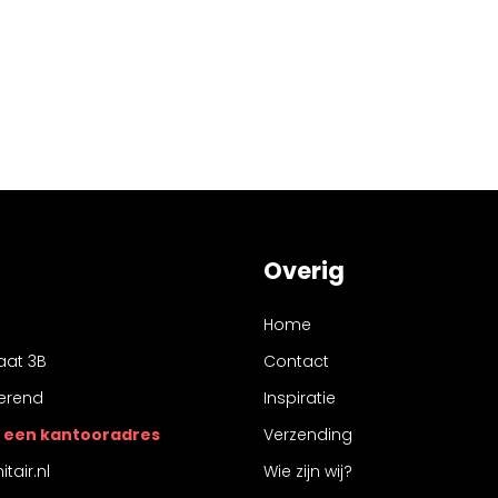
Overig
Home
aat 3B
Contact
erend
Inspiratie
 is een kantooradres
Verzending
tair.nl
Wie zijn wij?