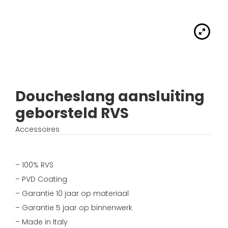
Handdouches
Douche kranen
Algemene voorwaarden
Accessoires
Fonteinset
Accessoires
Keuken kranen
Privacybeleid
Waskommen
Toilet
Thermostaat kranen
Verzending
Wastafel afsluiter
Wastafel
Doucheslang aansluiting
Verdeel/meng kranen
Wie zijn wij?
geborsteld RVS
Douche
Wand kranen
Inspiratie
Accessoires
Bad
Fontein kranen
– 100% RVS
Bad kranen
– PVD Coating
– Garantie 10 jaar op materiaal
Sensor kranen
– Garantie 5 jaar op binnenwerk
– Made in Italy