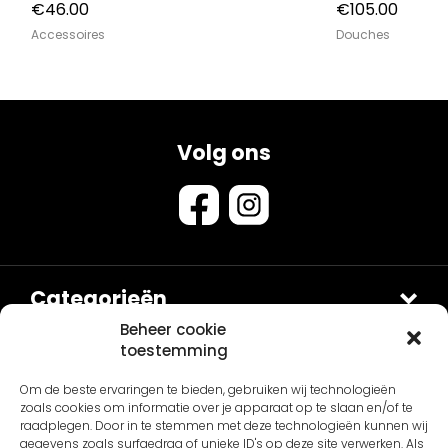
€
46.00
€
105.00
Accessoires
Douches
Volg ons
Categorieën
Douches
Beheer cookie
toestemming
Sets
Contact
Om de beste ervaringen te bieden, gebruiken wij technologieën
Van Sanitair
Fontein en Waskommen
zoals cookies om informatie over je apparaat op te slaan en/of te
Schepnetstraat 3B
Accessoires
Overig
raadplegen. Door in te stemmen met deze technologieën kunnen wij
gegevens zoals surfgedrag of unieke ID's op deze site verwerken. Als
1446AL Purmerend