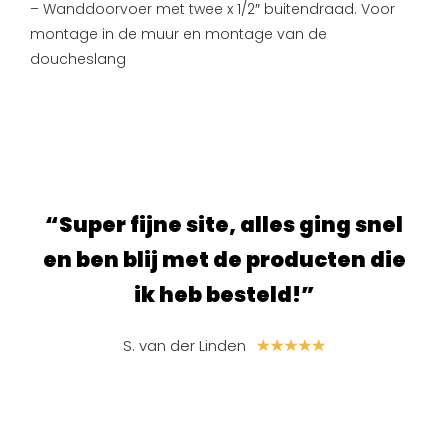
– Wanddoorvoer met twee x 1/2″ buitendraad. Voor
montage in de muur en montage van de
doucheslang
ur.
“Super fijne site, alles ging snel
“S
e
en ben blij met de producten die
ik heb besteld!”
S. van der Linden