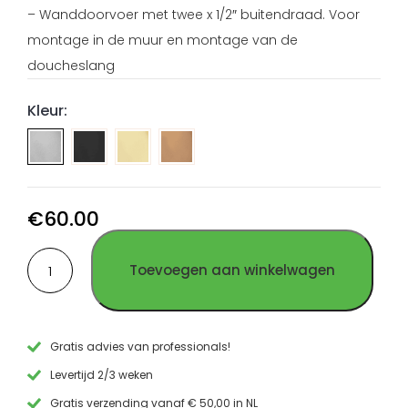
– Wanddoorvoer met twee x 1/2″ buitendraad. Voor
montage in de muur en montage van de
doucheslang
Kleur:
Doucheslang
Doucheslang
Doucheslang
aansluiting
aansluiting
aansluiting
PVD
PVD
PVD
Gun
Goud
Koper
€
60.00
Metal
RVS
RVS
Doucheslang
RVS
Toevoegen aan winkelwagen
aansluiting
geborsteld
RVS
aantal
Gratis advies van professionals!
Levertijd 2/3 weken
Gratis verzending vanaf € 50,00 in NL