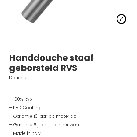
Handdouches
Douche kranen
Algemene voorwaarden
Accessoires
Fonteinset
Accessoires
Keuken kranen
Privacybeleid
Waskommen
Toilet
Thermostaat kranen
Verzending
Wastafel afsluiter
Wastafel
Handdouche staaf
Verdeel/meng kranen
Wie zijn wij?
geborsteld RVS
Douche
Wand kranen
Inspiratie
Douches
Bad
Fontein kranen
– 100% RVS
Bad kranen
– PVD Coating
– Garantie 10 jaar op materiaal
Sensor kranen
– Garantie 5 jaar op binnenwerk
– Made in Italy