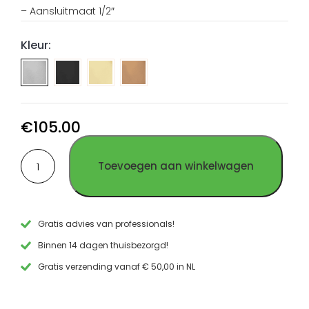
– Aansluitmaat 1/2″
Kleur:
Handdouche
Handdouche
Handdouche
staaf
staaf
staaf
PVD
PVD
PVD
Gun
Goud
Koper
€
105.00
Metal
RVS
RVS
Handdouche
RVS
Toevoegen aan winkelwagen
staaf
geborsteld
RVS
aantal
Gratis advies van professionals!
Binnen 14 dagen thuisbezorgd!
Gratis verzending vanaf € 50,00 in NL