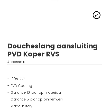
Handdouches
Douche kranen
Algemene voorwaarden
Accessoires
Fonteinset
Accessoires
Keuken kranen
Privacybeleid
Waskommen
Toilet
Thermostaat kranen
Verzending
Wastafel afsluiter
Wastafel
Doucheslang aansluiting
Verdeel/meng kranen
Wie zijn wij?
PVD Koper RVS
Douche
Wand kranen
Inspiratie
Accessoires
Bad
Fontein kranen
– 100% RVS
Bad kranen
– PVD Coating
– Garantie 10 jaar op materiaal
Sensor kranen
– Garantie 5 jaar op binnenwerk
– Made in Italy