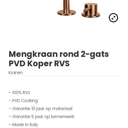
Handdouches
Douche kranen
Algemene voorwaarden
Accessoires
Fonteinset
Accessoires
Keuken kranen
Privacybeleid
Waskommen
Toilet
Thermostaat kranen
Verzending
Wastafel afsluiter
Wastafel
Mengkraan rond 2-gats
Verdeel/meng kranen
Wie zijn wij?
PVD Koper RVS
Douche
Wand kranen
Inspiratie
Kranen
Bad
Fontein kranen
– 100% RVS
Bad kranen
– PVD Coating
– Garantie 10 jaar op materiaal
Sensor kranen
– Garantie 5 jaar op binnenwerk
– Made in Italy