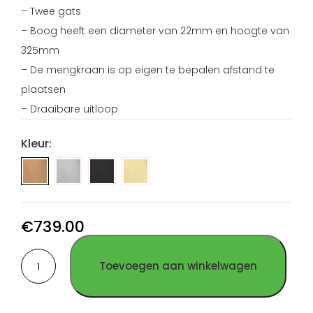
– Twee gats
– Boog heeft een diameter van 22mm en hoogte van
325mm
– De mengkraan is op eigen te bepalen afstand te
plaatsen
– Draaibare uitloop
Kleur:
Mengkraan
Mengkraan
Mengkraan
rond
rond
rond
2-
2-
2-
gats
gats
gats
€
739.00
geborsteld
PVD
PVD
Mengkraan
RVS
Gun
Goud
Toevoegen aan winkelwagen
rond
Metal
RVS
2-
RVS
gats
PVD