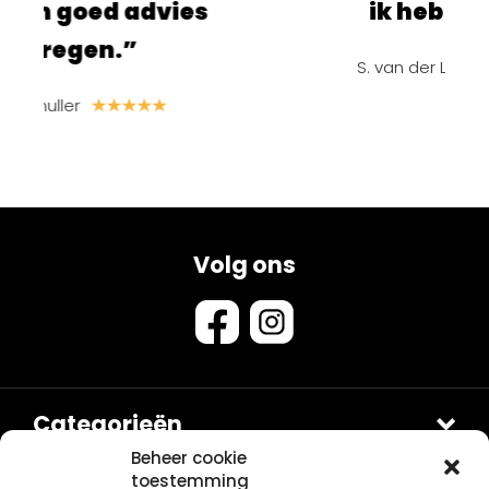
advies
ik heb besteld!”
”
S. van der Linden
Volg ons
Categorieën
Douches
Beheer cookie
toestemming