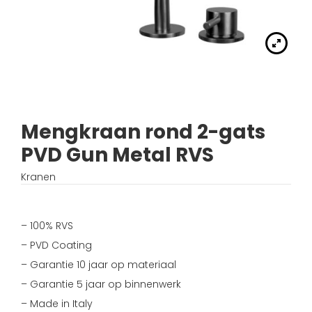
Handdouches
Douche kranen
Algemene voorwaarden
Accessoires
Fonteinset
Accessoires
Keuken kranen
Privacybeleid
Waskommen
Toilet
Thermostaat kranen
Verzending
Wastafel afsluiter
Wastafel
Mengkraan rond 2-gats
Verdeel/meng kranen
Wie zijn wij?
PVD Gun Metal RVS
Douche
Wand kranen
Inspiratie
Kranen
Bad
Fontein kranen
– 100% RVS
Bad kranen
– PVD Coating
– Garantie 10 jaar op materiaal
Sensor kranen
– Garantie 5 jaar op binnenwerk
– Made in Italy