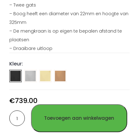
– Twee gats
– Boog heeft een diameter van 22mm en hoogte van
325mm
– De mengkraan is op eigen te bepalen afstand te
plaatsen
– Draaibare uitloop
Kleur:
Mengkraan
Mengkraan
Mengkraan
rond
rond
rond
2-
2-
2-
gats
gats
gats
€
739.00
geborsteld
PVD
PVD
Mengkraan
RVS
Goud
Koper
Toevoegen aan winkelwagen
rond
RVS
RVS
2-
gats
PVD