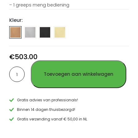
– 1 greeps meng bediening
Kleur:
Opbouw
Opbouw
Opbouw
waskomkraan
waskomkraan
waskomkraan
geborsteld
PVD
PVD
RVS
Gun
Goud
€
503.00
Metal
RVS
Opbouw
RVS
Toevoegen aan winkelwagen
waskomkraan
PVD
Koper
RVS
aantal
Gratis advies van professionals!
Binnen 14 dagen thuisbezorgd!
Gratis verzending vanaf € 50,00 in NL