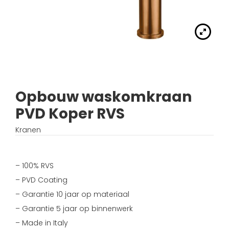
Handdouches
Douche kranen
Algemene voorwaarden
Accessoires
Fonteinset
Accessoires
Keuken kranen
Privacybeleid
Waskommen
Toilet
Thermostaat kranen
Verzending
Wastafel afsluiter
Wastafel
Opbouw waskomkraan
Verdeel/meng kranen
Wie zijn wij?
PVD Koper RVS
Douche
Wand kranen
Inspiratie
Kranen
Bad
Fontein kranen
– 100% RVS
Bad kranen
– PVD Coating
– Garantie 10 jaar op materiaal
Sensor kranen
– Garantie 5 jaar op binnenwerk
– Made in Italy