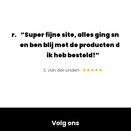
uur.
“Super fijne site, alles ging snel
“S
e
en ben blij met de producten die
ik heb besteld!”
S. van der Linden
Volg ons