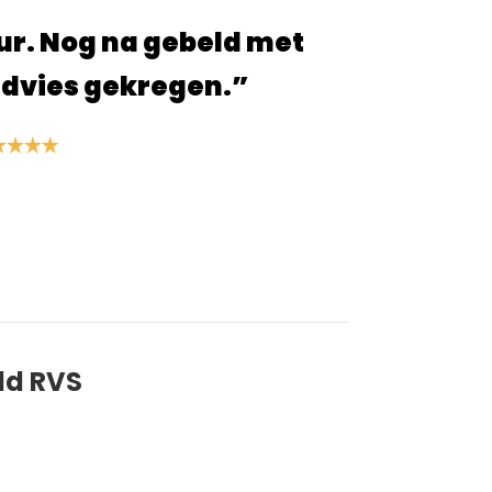
er fijne site, alles ging snel en ben
producten die ik heb besteld!
S. van der Linden
ld RVS