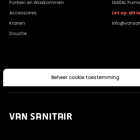
Fontein en Waskommen
1446AL Purm
Accessoires
Let op: dit
Kranen
info@vansani
Douche
Beheer cookie toestemming
Om de beste ervaringen te bieden, gebruiken wij technologieën zoals
informatie over je apparaat op te slaan en/of te raadplegen. Door in
met deze technologieën kunnen wij gegevens zoals surfgedrag of unie
deze site verwerken. Als je geen toestemming geeft of uw toestemming 
kan dit een nadelige invloed hebben op bepaalde functies en mogeli
Accepteren
Weiger
Bekijk voo