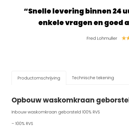
4 uur. Nog na gebeld met
“Sup
d advies gekregen.”
Technische tekening
Productomschrijving
Opbouw waskomkraan geborste
Inbouw waskomkraan geborsteld 100% RVS
– 100% RVS