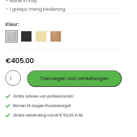
– Made in Italy
– 1 greeps meng bediening
Kleur:
Opbouw
Opbouw
Opbouw
waskomkraan
waskomkraan
waskomkraan
PVD
PVD
PVD
Gun
Goud
Koper
€
405.00
Metal
RVS
RVS
Opbouw
RVS
Toevoegen aan winkelwagen
waskomkraan
geborsteld
RVS
Gratis advies van professionals!
aantal
Binnen 14 dagen thuisbezorgd!
Gratis verzending vanaf € 50,00 in NL