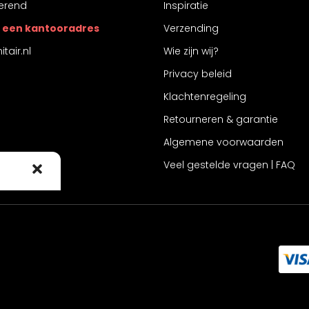
erend
Inspiratie
 is een kantooradres
Verzending
tair.nl
Wie zijn wij?
Privacy beleid
Klachtenregeling
Retourneren & garantie
Algemene voorwaarden
Veel gestelde vragen | FAQ
 cookies om
 te stemmen
ke ID's op
intrekt,
jkheden.
rkeuren