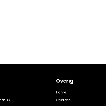
Overig
Home
aat 3B
Contact