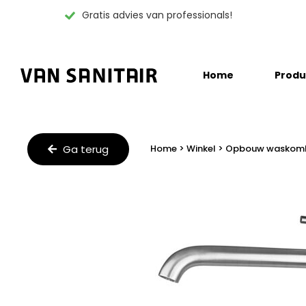
Gratis advies van professionals!
Skip
Home
Produ
to
content
Ga terug
Home
>
Winkel
>
Opbouw waskomkr