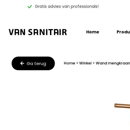
Gratis advies van professionals!
Skip
Home
Produ
to
content
Ga terug
Home
>
Winkel
>
Wand mengkraan 