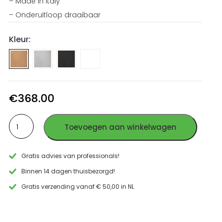
– Made in Italy
– Onderuitloop draaibaar
Kleur:
Wand
Wand
Wand
mengkraan
mengkraan
mengkraan
geborsteld
PVD
PVD
RVS
Gun
Goud
€
368.00
Metal
RVS
Wand
RVS
Toevoegen aan winkelwagen
mengkraan
PVD
Koper
Gratis advies van professionals!
RVS
aantal
Binnen 14 dagen thuisbezorgd!
Gratis verzending vanaf € 50,00 in NL