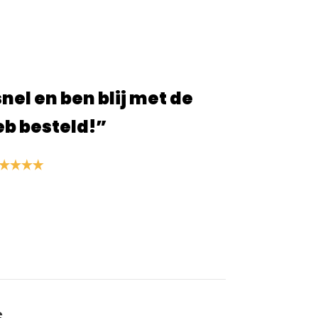
snel en ben blij met de
“Snell
eb besteld!”
en
S