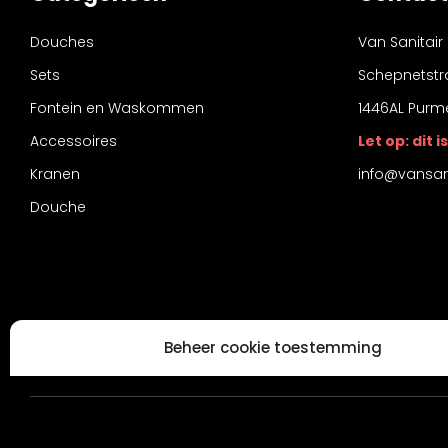
Douches
Van Sanitair
Sets
Schepnetstr
Fontein en Waskommen
1446AL Purm
Accessoires
Let op: dit
Kranen
info@vansani
Douche
Beheer cookie toestemming
Om de beste ervaringen te bieden, gebruiken wij technologieën zoals
informatie over je apparaat op te slaan en/of te raadplegen. Door in
met deze technologieën kunnen wij gegevens zoals surfgedrag of unie
deze site verwerken. Als je geen toestemming geeft of uw toestemming 