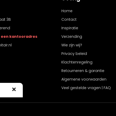
Home
aat 3B
Contact
erend
Inspiratie
 is een kantooradres
Verzending
tair.nl
Wie zijn wij?
Privacy beleid
Klachtenregeling
Retourneren & garantie
Algemene voorwaarden
Veel gestelde vragen | FAQ
 cookies om
 te stemmen
ke ID's op
intrekt,