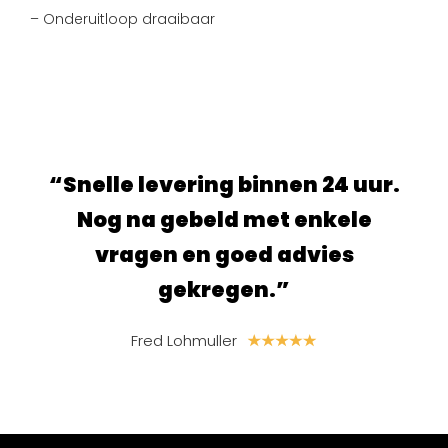
– Onderuitloop draaibaar
 levering binnen 24 uur.
“Super fijne sit
na gebeld met enkele
en ben blij met
gen en goed advies
ik heb 
gekregen.”
S. van der Li
Fred Lohmuller