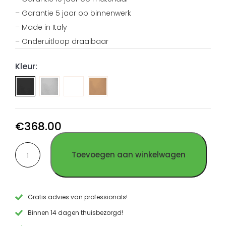
– Garantie 5 jaar op binnenwerk
– Made in Italy
– Onderuitloop draaibaar
Kleur:
Wand
Wand
Wand
mengkraan
mengkraan
mengkraan
geborsteld
PVD
PVD
RVS
Goud
Koper
€
368.00
RVS
RVS
Wand
Toevoegen aan winkelwagen
mengkraan
PVD
Gun
Metal
RVS
Gratis advies van professionals!
aantal
Binnen 14 dagen thuisbezorgd!