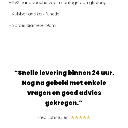
– RVS handdouche voor montage aan glijstang
– Rubber anti kalk functie
– Sproei diameter 9cm
l
“Snelle levering binnen 24 uur.
“Super
e
Nog na gebeld met enkele
en ben
vragen en goed advies
gekregen.”
Fred Lohmuller