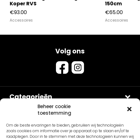
Koper RVS
150cm
€
93.00
€
65.00
Accessoires
Accessoires
Volg ons
Categorieën
Douches
Beheer cookie
toestemming
Sets
Contact
Om de beste ervaringen te bieden, gebruiken wij technologieën
Van Sanitair
Fontein en Waskommen
zoals cookies om informatie over je apparaat op te slaan en/of te
Schepnetstraat 3B
Accessoires
Overig
raadplegen. Door in te stemmen met deze technologieën kunnen wij