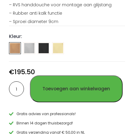
– RVS handdouche voor montage aan glijstang
– Rubber anti kalk functie
– Sproei diameter 9cm
Kleur:
Handdouche
Handdouche
Handdouche
rond
rond
rond
geborsteld
PVD
PVD
RVS
Gun
goud
€
195.50
Metal
RVS
Handdouche
RVS
Toevoegen aan winkelwagen
rond
PVD
koper
RVS
aantal
Gratis advies van professionals!
Binnen 14 dagen thuisbezorgd!
Gratis verzending vanaf € 50,00 in NL