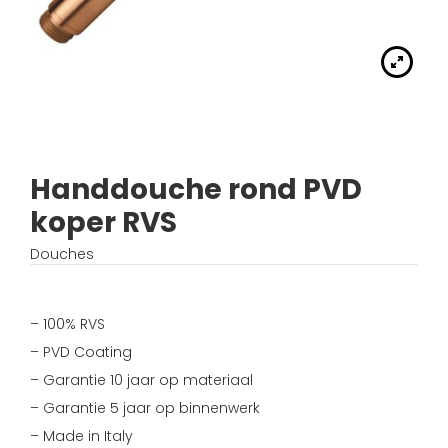
Handdouches
Douche kranen
Algemene voorwaarden
Accessoires
Fonteinset
Accessoires
Keuken kranen
Privacybeleid
Waskommen
Toilet
Thermostaat kranen
Verzending
Wastafel afsluiter
Wastafel
Handdouche rond PVD
Verdeel/meng kranen
Wie zijn wij?
koper RVS
Douche
Wand kranen
Inspiratie
Douches
Bad
Fontein kranen
– 100% RVS
Bad kranen
– PVD Coating
– Garantie 10 jaar op materiaal
Sensor kranen
– Garantie 5 jaar op binnenwerk
– Made in Italy