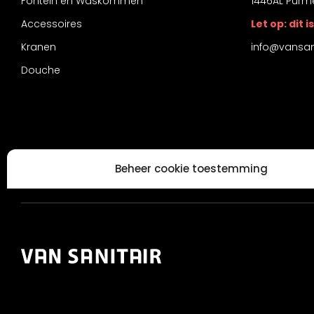
Fontein en Waskommen
1446AL Purm
Accessoires
Let op: dit
Kranen
info@vansani
Douche
Beheer cookie toestemming
Om de beste ervaringen te bieden, gebruiken wij technologieën zoals
informatie over je apparaat op te slaan en/of te raadplegen. Door in
met deze technologieën kunnen wij gegevens zoals surfgedrag of unie
deze site verwerken. Als je geen toestemming geeft of uw toestemming 
kan dit een nadelige invloed hebben op bepaalde functies en mogeli
Accepteren
Weiger
Bekijk voo