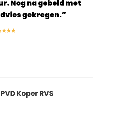
jne site, alles ging snel en ben blij
producten die ik heb besteld!”
S. van der Linden
d PVD Koper RVS