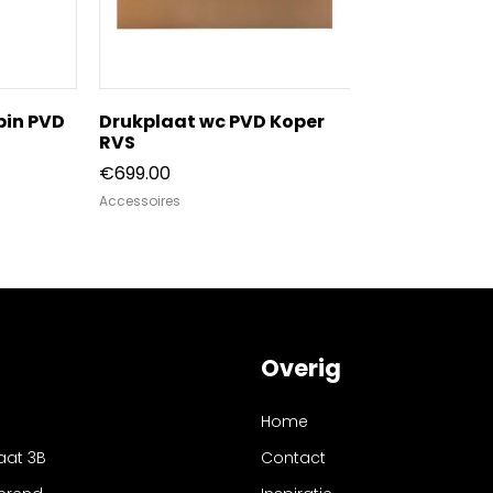
 pin PVD
Drukplaat wc PVD Koper
Handdoek be
RVS
bevestiging
RVS
€
699.00
€
145.00
-
€
15
Accessoires
Accessoires
Overig
Home
aat 3B
Contact