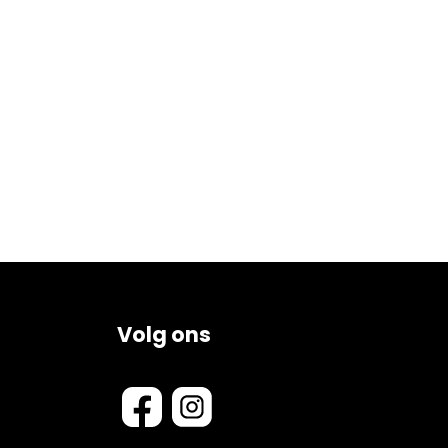
ugel 2 punts
Toiletrol houder 2 pin PVD
 PVD Koper
Koper RVS
€
146.00
Prijsklasse:
0.00
Accessoires
€145.00
tot
€150.00
Volg ons