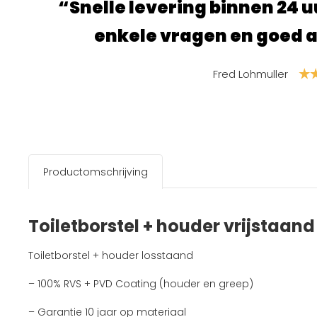
. Nog na gebeld met
“Super fi
vies gekregen.”
Productomschrijving
Toiletborstel + houder vrijstaan
Toiletborstel + houder losstaand
– 100% RVS + PVD Coating (houder en greep)
– Garantie 10 jaar op materiaal