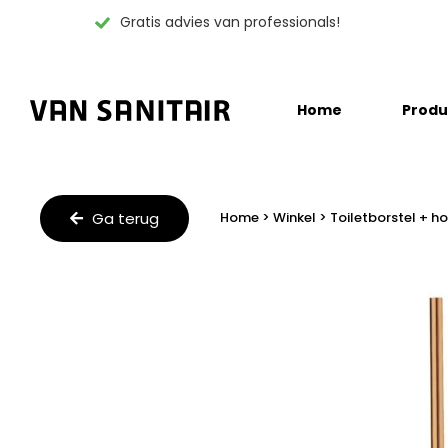
Gratis advies van professionals!
Skip
Home
Produ
to
content
Ga terug
Home
>
Winkel
>
Toiletborstel + h