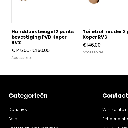
Handdoek beugel 2 punts
Toiletrol houder 2
bevestiging PVD Koper
Koper RVS
RVS
€
146.00
Prijsklasse:
€
145.00
-
€
150.00
Accessoires
€145.00
Accessoires
tot
€150.00
Categorieën
Contact
Douches
Van Sanitair
Sets
Schepnetstr