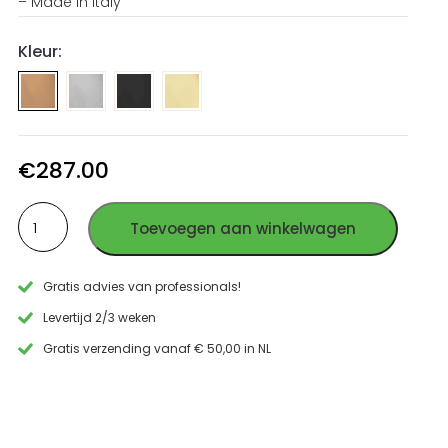
– Made in Italy
Kleur:
Toiletborstel
Toiletborstel
Toiletborstel
+
+
+
houder
houder
houder
vrijstaand
vrijstaand
vrijstaand
€
287.00
geborsteld
PVD
PVD
Toiletborstel
RVS
Gun
Goud
Toevoegen aan winkelwagen
+
Metal
RVS
houder
RVS
vrijstaand
Gratis advies van professionals!
PVD
Koper
Levertijd 2/3 weken
RVS
Gratis verzending vanaf € 50,00 in NL
aantal