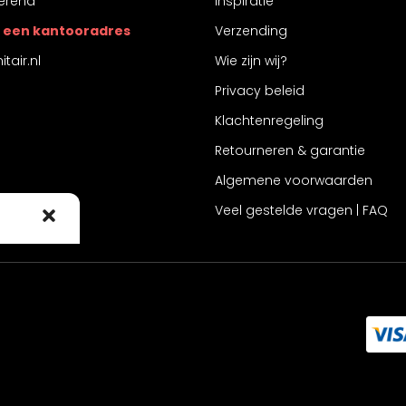
erend
Inspiratie
 is een kantooradres
Verzending
tair.nl
Wie zijn wij?
Privacy beleid
Klachtenregeling
Retourneren & garantie
Algemene voorwaarden
Veel gestelde vragen | FAQ
 cookies om
 te stemmen
ke ID's op
intrekt,
jkheden.
rkeuren