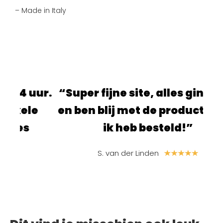
– Made in Italy
 uur.
“Super fijne site, alles ging snel
“
le
en ben blij met de producten die
s
ik heb besteld!”
S. van der Linden