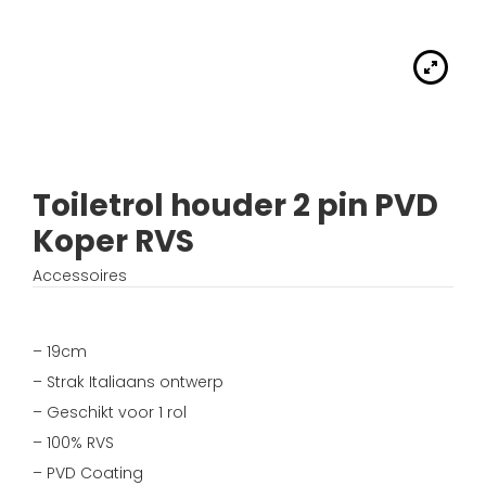
Handdouches
Douche kranen
Algemene voorwaarden
Accessoires
Fonteinset
Accessoires
Keuken kranen
Privacybeleid
Waskommen
Toilet
Thermostaat kranen
Verzending
Wastafel afsluiter
Wastafel
Toiletrol houder 2 pin PVD
Verdeel/meng kranen
Wie zijn wij?
Koper RVS
Douche
Wand kranen
Inspiratie
Accessoires
Bad
Fontein kranen
– 19cm
Bad kranen
– Strak Italiaans ontwerp
– Geschikt voor 1 rol
Sensor kranen
– 100% RVS
– PVD Coating