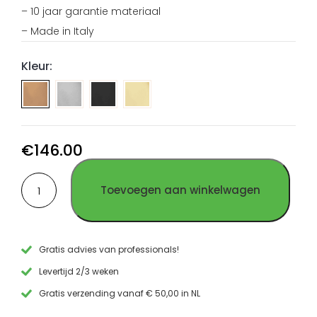
– 10 jaar garantie materiaal
– Made in Italy
Kleur:
Toiletrol
Toiletrol
Toiletrol
houder
houder
houder
2 pin
2 pin
2 pin
geborsteld
PVD
PVD
€
146.00
RVS
Gun
Goud
Toiletrol
Metal
RVS
Toevoegen aan winkelwagen
houder
RVS
2
pin
PVD
Koper
Gratis advies van professionals!
RVS
Levertijd 2/3 weken
aantal
Gratis verzending vanaf € 50,00 in NL