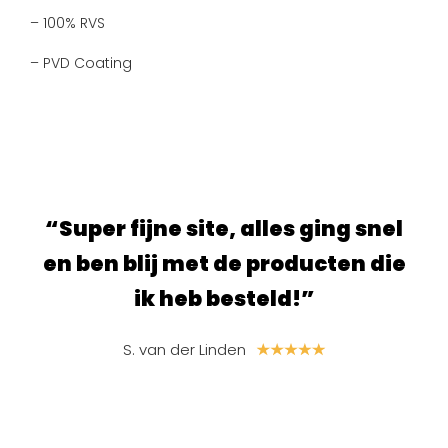
– 100% RVS
– PVD Coating
ur.
“Super fijne site, alles ging snel
“S
e
en ben blij met de producten die
ik heb besteld!”
S. van der Linden