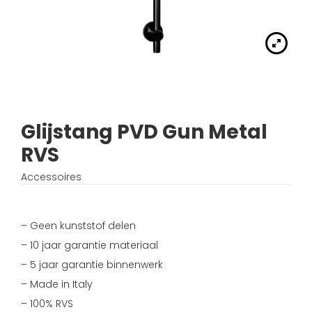
Handdouches
Douche kranen
Algemene voorwaarden
Accessoires
Fonteinset
Accessoires
Keuken kranen
Privacybeleid
Waskommen
Toilet
Thermostaat kranen
Verzending
Wastafel afsluiter
Wastafel
Glijstang PVD Gun Metal
Verdeel/meng kranen
Wie zijn wij?
RVS
Douche
Wand kranen
Inspiratie
Accessoires
Bad
Fontein kranen
– Geen kunststof delen
Bad kranen
– 10 jaar garantie materiaal
– 5 jaar garantie binnenwerk
Sensor kranen
– Made in Italy
– 100% RVS