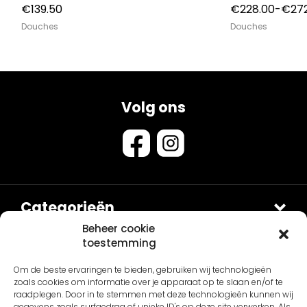
€
139.50
€
228.00
-
€
27
Douches
Douches
Volg ons
Categorieën
Douches
Beheer cookie
toestemming
Sets
Contact
Om de beste ervaringen te bieden, gebruiken wij technologieën
Van Sanitair
Fontein en Waskommen
zoals cookies om informatie over je apparaat op te slaan en/of te
Schepnetstraat 3B
Accessoires
Overig
raadplegen. Door in te stemmen met deze technologieën kunnen wij
gegevens zoals surfgedrag of unieke ID's op deze site verwerken. Als