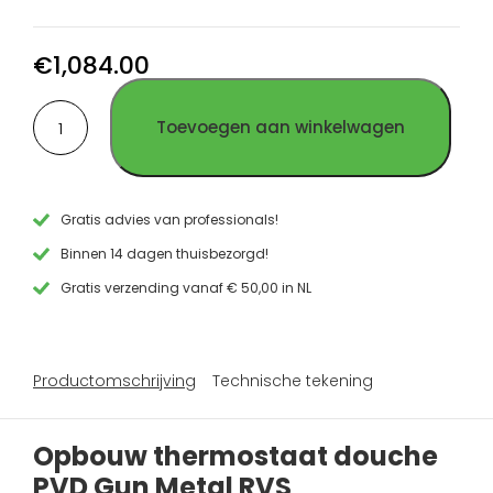
thermostaat
thermostaat
thermostaat
douche
douche
douche
geborsteld
PVD
PVD
€
1,084.00
RVS
Goud
Koper
Opbouw
RVS
RVS
Toevoegen aan winkelwagen
thermostaat
douche
PVD
Gun
Metal
Gratis advies van professionals!
RVS
Binnen 14 dagen thuisbezorgd!
aantal
Gratis verzending vanaf € 50,00 in NL
Productomschrijving
Technische tekening
Opbouw thermostaat douche
PVD Gun Metal RVS