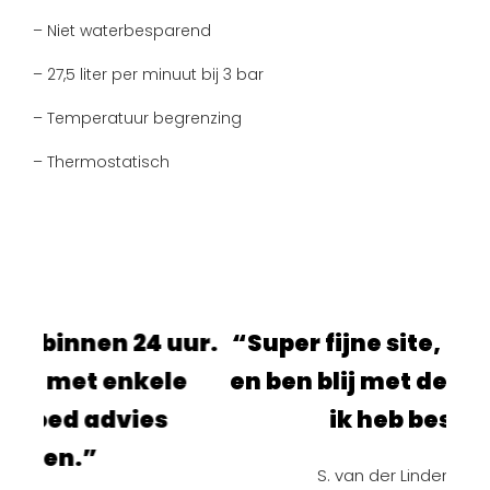
– Niet waterbesparend
– 27,5 liter per minuut bij 3 bar
– Temperatuur begrenzing
– Thermostatisch
 24 uur.
“Super fijne site, alles ging sn
nkele
en ben blij met de producten d
vies
ik heb besteld!”
S. van der Linden