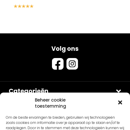
Volg ons
Categorieën
Douches
Beheer cookie
toestemming
Sets
Contact
Om de beste ervaringen te bieden, gebruiken wij technologieën
Van Sanitair
Fontein en Waskommen
zoals cookies om informatie over je apparaat op te slaan en/of te
Schepnetstraat 3B
Accessoires
Overig
raadplegen. Door in te stemmen met deze technologieën kunnen wij