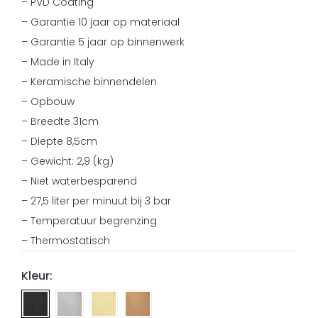
– PVD Coating
– Garantie 10 jaar op materiaal
– Garantie 5 jaar op binnenwerk
– Made in Italy
– Keramische binnendelen
– Opbouw
– Breedte 31cm
– Diepte 8,5cm
– Gewicht: 2,9 (kg)
– Niet waterbesparend
– 27,5 liter per minuut bij 3 bar
– Temperatuur begrenzing
– Thermostatisch
Kleur:
Opbouw
Opbouw
Opbouw