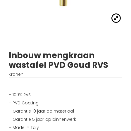
Handdouches
Douche kranen
Algemene voorwaarden
Accessoires
Fonteinset
Accessoires
Keuken kranen
Privacybeleid
Waskommen
Toilet
Thermostaat kranen
Verzending
Wastafel afsluiter
Wastafel
Inbouw mengkraan
Verdeel/meng kranen
Wie zijn wij?
wastafel PVD Goud RVS
Douche
Wand kranen
Inspiratie
Kranen
Bad
Fontein kranen
– 100% RVS
Bad kranen
– PVD Coating
– Garantie 10 jaar op materiaal
Sensor kranen
– Garantie 5 jaar op binnenwerk
– Made in Italy