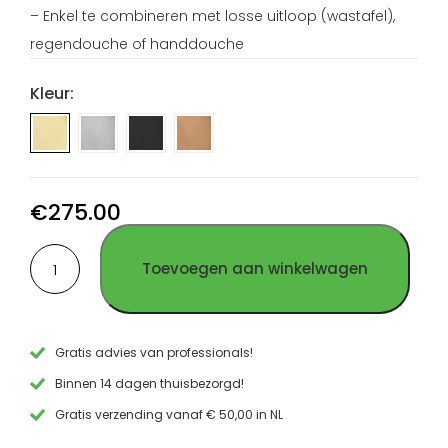
– Enkel te combineren met losse uitloop (wastafel),
regendouche of handdouche
Kleur:
Inbouw
Inbouw
Inbouw
mengkraan
mengkraan
mengkraan
wastafel
wastafel
wastafel
geborsteld
PVD
PVD
€
275.00
RVS
Gun
Koper
Inbouw
Metal
RVS
Toevoegen aan winkelwagen
mengkraan
RVS
wastafel
PVD
Goud
RVS
Gratis advies van professionals!
aantal
Binnen 14 dagen thuisbezorgd!
Gratis verzending vanaf € 50,00 in NL