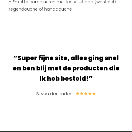
– Enkel te combineren met losse uitloop (wastafel),
regendouche of handdouche
ur.
“Super fijne site, alles ging snel
“S
e
en ben blij met de producten die
ik heb besteld!”
S. van der Linden