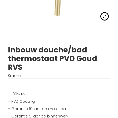
Handdouches
Douche kranen
Algemene voorwaarden
Accessoires
Fonteinset
Accessoires
Keuken kranen
Privacybeleid
Waskommen
Toilet
Thermostaat kranen
Verzending
Wastafel afsluiter
Wastafel
Inbouw douche/bad
Verdeel/meng kranen
Wie zijn wij?
thermostaat PVD Goud
Douche
Wand kranen
Inspiratie
RVS
Bad
Fontein kranen
Kranen
Bad kranen
– 100% RVS
Sensor kranen
– PVD Coating
– Garantie 10 jaar op materiaal
– Garantie 5 jaar op binnenwerk