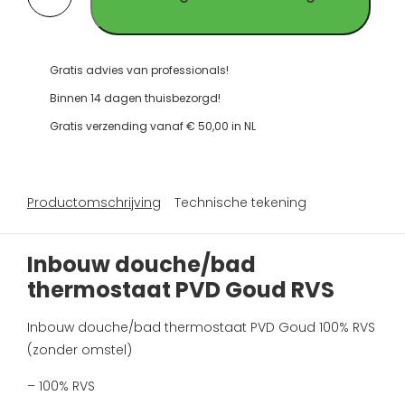
RVS
thermostaat
PVD
Goud
RVS
Gratis advies van professionals!
aantal
Binnen 14 dagen thuisbezorgd!
Gratis verzending vanaf € 50,00 in NL
Productomschrijving
Technische tekening
Inbouw douche/bad
thermostaat PVD Goud RVS
Inbouw douche/bad thermostaat PVD Goud 100% RVS
(zonder omstel)
– 100% RVS