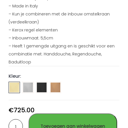
– Made in Italy
– Kun je combineren met de inbouw omstelkraan
(verdeelkraan)
– Kerox regel elementen
– Inbouwmaat: 5,5cm
– Heeft 1 gemengde uitgang en is geschikt voor een
combinatie met: Handdouche, Regendouche,
Baduitloop
Kleur:
Inbouw
Inbouw
Inbouw
douche/bad
douche/bad
douche/bad
thermostaat
thermostaat
thermostaat
Geborsteld
PVD
PVD
€
725.00
RVS
Gun
Koper
Inbouw
Metal
RVS
Toevoegen aan winkelwagen
douche/bad