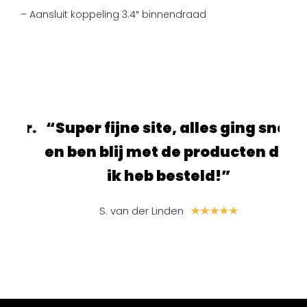
– Aansluit koppeling 3.4″ binnendraad
ur.
“Super fijne site, alles ging snel
“S
e
en ben blij met de producten die
ik heb besteld!”
S. van der Linden