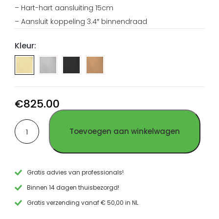
– Hart-hart aansluiting 15cm
– Aansluit koppeling 3.4″ binnendraad
Kleur:
Badkraan
Badkraan
Badkraan
thermostaat
thermostaat
thermostaat
opbouw
opbouw
opbouw
Geborsteld
PVD
PVD
€
825.00
RVS
Gun
Koper
Badkraan
Metal
RVS
Toevoegen aan winkelwagen
thermostaat
RVS
opbouw
PVD
Goud
RVS
Gratis advies van professionals!
aantal
Binnen 14 dagen thuisbezorgd!
Gratis verzending vanaf € 50,00 in NL