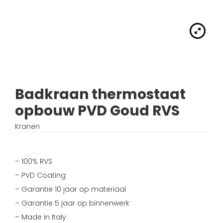
Handdouches
Douche kranen
Algemene voorwaarden
Accessoires
Fonteinset
Accessoires
Keuken kranen
Privacybeleid
Waskommen
Toilet
Thermostaat kranen
Verzending
Wastafel afsluiter
Wastafel
Badkraan thermostaat
Verdeel/meng kranen
Wie zijn wij?
opbouw PVD Goud RVS
Douche
Wand kranen
Inspiratie
Kranen
Bad
Fontein kranen
– 100% RVS
Bad kranen
– PVD Coating
– Garantie 10 jaar op materiaal
Sensor kranen
– Garantie 5 jaar op binnenwerk
– Made in Italy