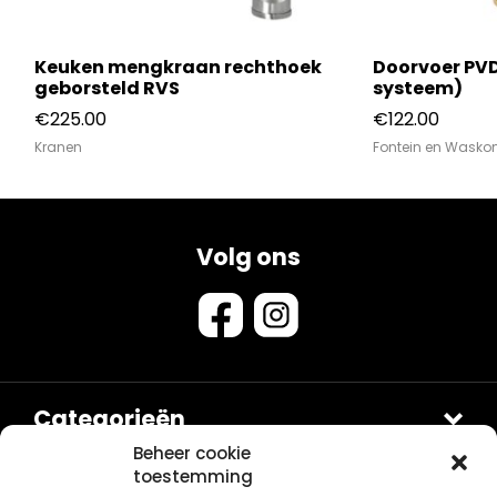
Keuken mengkraan rechthoek
Doorvoer PVD
geborsteld RVS
systeem)
€
225.00
€
122.00
Kranen
Fontein en Wask
Volg ons
Categorieën
Douches
Beheer cookie
toestemming
Sets
Contact