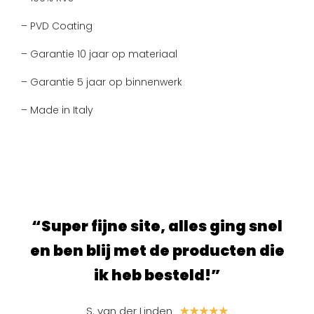
– PVD Coating
– Garantie 10 jaar op materiaal
– Garantie 5 jaar op binnenwerk
– Made in Italy
ur.
“Super fijne site, alles ging snel
“S
e
en ben blij met de producten die
ik heb besteld!”
S. van der Linden