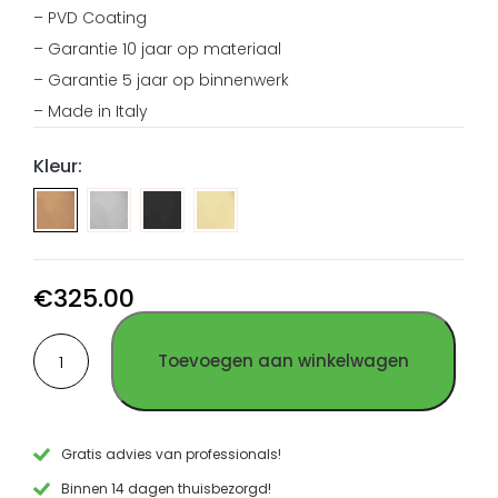
– PVD Coating
– Garantie 10 jaar op materiaal
– Garantie 5 jaar op binnenwerk
– Made in Italy
Kleur:
Keuken
Keuken
Keuken
mengkraan
mengkraan
mengkraan
rechthoek
rechthoek
rechthoek
geborsteld
PVD
PVD
€
325.00
RVS
Gun
Goud
Keuken
Metal
RVS
Toevoegen aan winkelwagen
mengkraan
RVS
rechthoek
PVD
Koper
RVS
Gratis advies van professionals!
aantal
Binnen 14 dagen thuisbezorgd!