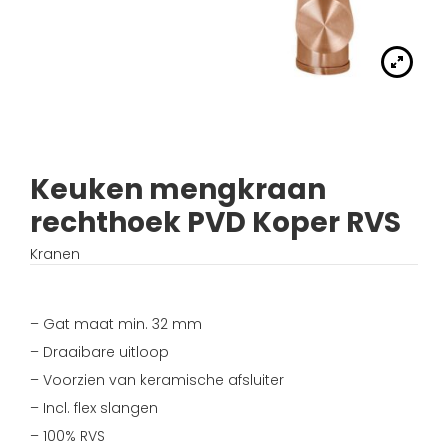
Handdouches
Douche kranen
Algemene voorwaarden
Accessoires
Fonteinset
Accessoires
Keuken kranen
Privacybeleid
Waskommen
Toilet
Thermostaat kranen
Verzending
Wastafel afsluiter
Wastafel
Keuken mengkraan
Verdeel/meng kranen
Wie zijn wij?
rechthoek PVD Koper RVS
Douche
Wand kranen
Inspiratie
Kranen
Bad
Fontein kranen
– Gat maat min. 32 mm
Bad kranen
– Draaibare uitloop
– Voorzien van keramische afsluiter
Sensor kranen
– Incl. flex slangen
– 100% RVS