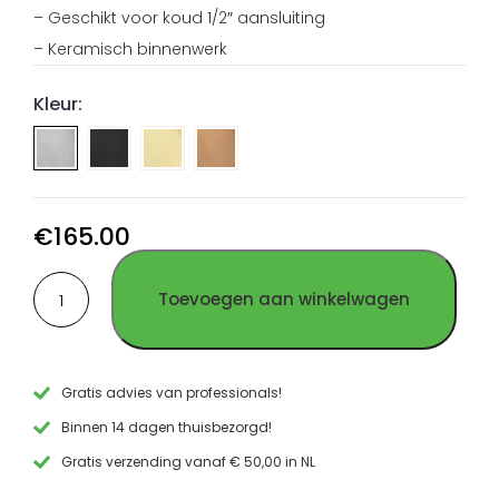
– Geschikt voor koud 1/2″ aansluiting
– Keramisch binnenwerk
Kleur:
Fonteinkraan
Fonteinkraan
Fonteinkraan
PVD
PVD
PVD
Gun
Goud
Koper
Metal
RVS
RVS
€
165.00
RVS
Fonteinkraan
Toevoegen aan winkelwagen
geborsteld
RVS
aantal
Gratis advies van professionals!
Binnen 14 dagen thuisbezorgd!
Gratis verzending vanaf € 50,00 in NL