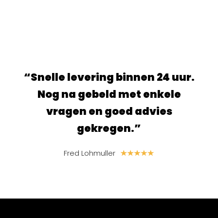
le levering binnen 24 uur.
“Super fijne 
g na gebeld met enkele
en ben blij 
ragen en goed advies
ik h
gekregen.”
S. van de
Fred Lohmuller