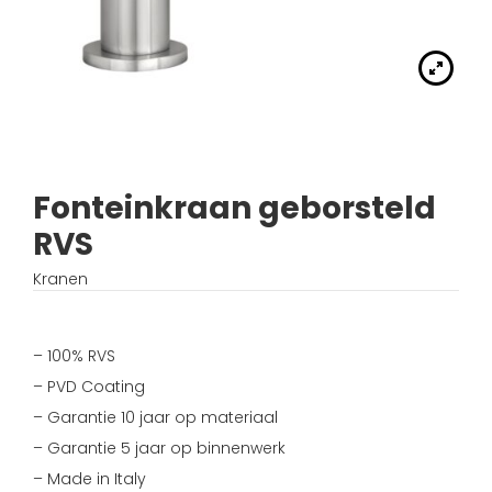
Handdouches
Douche kranen
Algemene voorwaarden
Accessoires
Fonteinset
Accessoires
Keuken kranen
Privacybeleid
Waskommen
Toilet
Thermostaat kranen
Verzending
Wastafel afsluiter
Wastafel
Fonteinkraan geborsteld
Verdeel/meng kranen
Wie zijn wij?
RVS
Douche
Wand kranen
Inspiratie
Kranen
Bad
Fontein kranen
– 100% RVS
Bad kranen
– PVD Coating
– Garantie 10 jaar op materiaal
Sensor kranen
– Garantie 5 jaar op binnenwerk
– Made in Italy