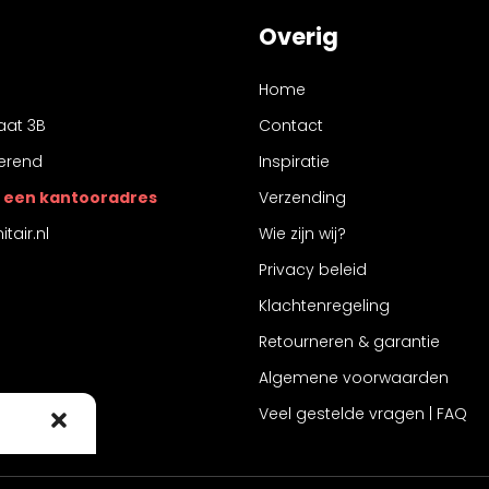
Overig
Home
aat 3B
Contact
erend
Inspiratie
 is een kantooradres
Verzending
tair.nl
Wie zijn wij?
Privacy beleid
Klachtenregeling
Retourneren & garantie
Algemene voorwaarden
Veel gestelde vragen | FAQ
 cookies om
 te stemmen