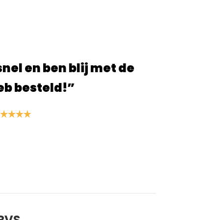
snel en ben blij met de
“Snell
eb besteld!”
en
 RVS