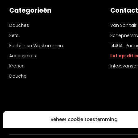
Categorieën
Contact
Douches
Van Sanitair
Sets
Schepnetstr
Fontein en Waskommen
1446AL Purm
Accessoires
Let op: dit
Kranen
info@vansani
Douche
Beheer cookie toestemming
Om de beste ervaringen te bieden, gebruiken wij technologieën zoals
informatie over je apparaat op te slaan en/of te raadplegen. Door in