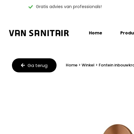
Gratis advies van professionals!
Skip
Home
Produ
to
content
Ga terug
Home
>
Winkel
>
Fontein inbouwkr