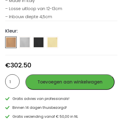
– Made in Italy
– Losse uitloop van 12-13cm
– Inbouw diepte 4,5cm
Kleur:
Fontein
Fontein
Fontein
inbouwkraan
inbouwkraan
inbouwkraan
geborsteld
PVD
PVD
RVS
Gun
Goud
€
302.50
Metal
RVS
Fontein
RVS
Toevoegen aan winkelwagen
inbouwkraan
PVD
Koper
Gratis advies van professionals!
RVS
aantal
Binnen 14 dagen thuisbezorgd!
Gratis verzending vanaf € 50,00 in NL