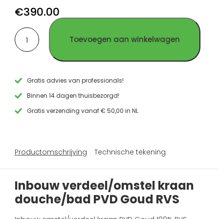
douche/bad
douche/bad
douche/bad
€
390.00
geborsteld
PVD
kraan
Inbouw
RVS
Gun
PVD
Toevoegen aan winkelwagen
verdeel/omstel
Metal
Koper
kraan
RVS
RVS
douche/bad
PVD
Goud
Gratis advies van professionals!
RVS
Binnen 14 dagen thuisbezorgd!
aantal
Gratis verzending vanaf € 50,00 in NL
Productomschrijving
Technische tekening
Inbouw verdeel/omstel kraan
douche/bad PVD Goud RVS