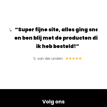
ur.
“Super fijne site, alles ging snel
“S
e
en ben blij met de producten die
ik heb besteld!”
S. van der Linden
Volg ons