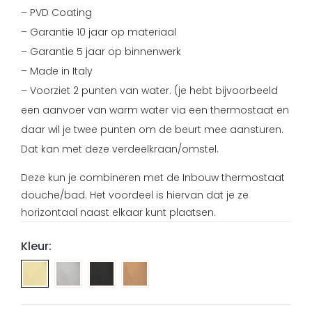
– PVD Coating
– Garantie 10 jaar op materiaal
– Garantie 5 jaar op binnenwerk
– Made in Italy
– Voorziet 2 punten van water. (je hebt bijvoorbeeld
een aanvoer van warm water via een thermostaat en
daar wil je twee punten om de beurt mee aansturen.
Dat kan met deze verdeelkraan/omstel.
Deze kun je combineren met de Inbouw thermostaat
douche/bad. Het voordeel is hiervan dat je ze
horizontaal naast elkaar kunt plaatsen.
Kleur:
Inbouw
Inbouw
Inbouw
verdeel/omstel
verdeel/omstel
verdeel/omstel
kraan
kraan
kraan