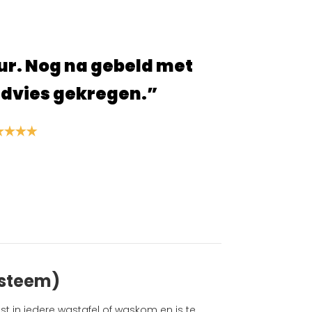
les ging snel en ben blij met de
die ik heb besteld!”
der Linden
ysteem)
st in iedere wastafel of waskom en is te