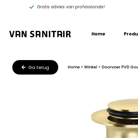
Gratis advies van professionals!
Skip
Home
Produ
to
content
Ga terug
Home
>
Winkel
>
Doorvoer PVD Gou