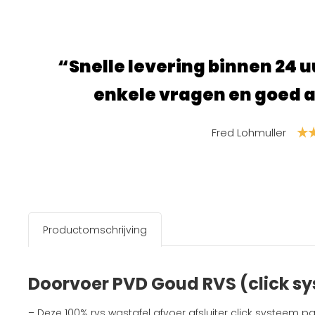
beld met
“Super fijne site, al
en.”
producten 
S. van 
Productomschrijving
Doorvoer PVD Goud RVS (click s
– Deze 100% rvs wastafel afvoer afsluiter click systeem pa