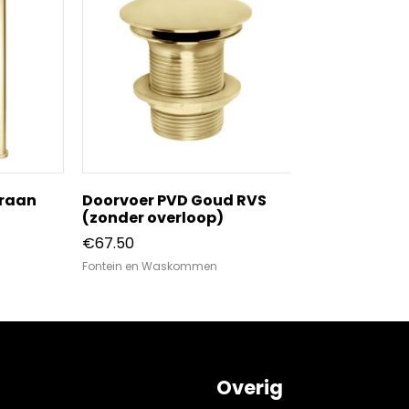
raan
Doorvoer PVD Goud RVS
Waskom Rec
(zonder overloop)
Wit
€
67.50
€
325.00
Fontein en Waskommen
Fontein en Was
Overig