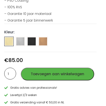
– PVD Coating
– 100% RVS
– Garantie 10 jaar materiaal
– Garantie 5 jaar binnenwerk
Kleur:
Doorvoer
Doorvoer
Doorvoer
geborsteld
PVD
PVD
RVS
Gun
Koper
(click
Metal
RVS
€
85.00
systeem)
RVS
(click
Doorvoer
(click
systeem)
Toevoegen aan winkelwagen
PVD
systeem)
Goud
RVS
Gratis advies van professionals!
(click
systeem)
Levertijd 2/3 weken
aantal
Gratis verzending vanaf € 50,00 in NL