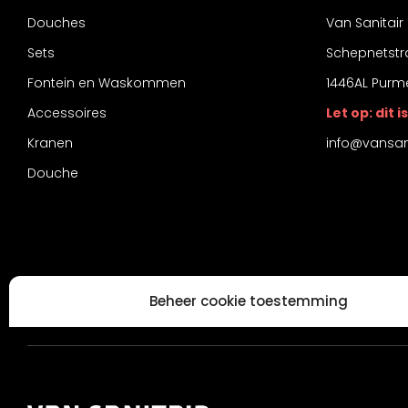
Douches
Van Sanitair
Sets
Schepnetstr
Fontein en Waskommen
1446AL Purm
Accessoires
Let op: dit
Kranen
info@vansani
Douche
Beheer cookie toestemming
Om de beste ervaringen te bieden, gebruiken wij technologieën zoals
informatie over je apparaat op te slaan en/of te raadplegen. Door in
met deze technologieën kunnen wij gegevens zoals surfgedrag of unie
deze site verwerken. Als je geen toestemming geeft of uw toestemming 
kan dit een nadelige invloed hebben op bepaalde functies en mogeli