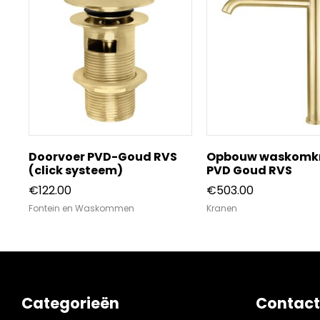
Doorvoer PVD-Goud RVS
Opbouw waskomk
(click systeem)
PVD Goud RVS
€
122.00
€
503.00
Fontein en Waskommen
Kranen
Categorieën
Contact