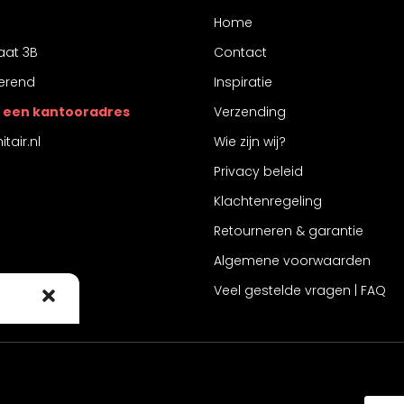
Home
aat 3B
Contact
erend
Inspiratie
 is een kantooradres
Verzending
tair.nl
Wie zijn wij?
Privacy beleid
Klachtenregeling
Retourneren & garantie
Algemene voorwaarden
Veel gestelde vragen | FAQ
 cookies om
 te stemmen
ke ID's op
intrekt,
jkheden.