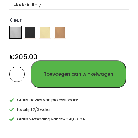
– Made in Italy
Kleur:
Toiletborstel
Toiletborstel
Toiletborstel
+
+
+
houder
houder
houder
wand
wand
wand
€
205.00
PVD
PVD
PVD
Toiletborstel
Gun
Goud
Koper
Toevoegen aan winkelwagen
+
Metal
RVS
RVS
houder
RVS
wand
geborsteld
RVS
Gratis advies van professionals!
aantal
Levertijd 2/3 weken
Gratis verzending vanaf € 50,00 in NL