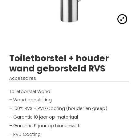
Handdouches
Douche kranen
Algemene voorwaarden
Accessoires
Fonteinset
Accessoires
Keuken kranen
Privacybeleid
Waskommen
Toilet
Thermostaat kranen
Verzending
Wastafel afsluiter
Wastafel
Toiletborstel + houder
Verdeel/meng kranen
Wie zijn wij?
wand geborsteld RVS
Douche
Wand kranen
Inspiratie
Accessoires
Bad
Fontein kranen
Toiletborstel Wand
– Wand aansluiting
Bad kranen
– 100% RVS + PVD Coating (houder en greep)
– Garantie 10 jaar op materiaal
Sensor kranen
– Garantie 5 jaar op binnenwerk
– PVD Coating