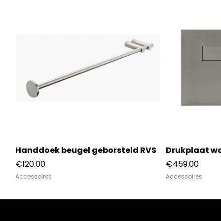
Handdoek beugel geborsteld RVS
Drukplaat wc
€
120.00
€
459.00
Accessoires
Accessoires