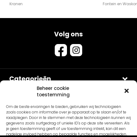
Kranen
Fontein en Wask
Volg ons
Categorieën
Douches
Beheer cookie
toestemming
Sets
Contact
Om de beste ervaringen te bieden, gebruiken wij technologieën
Van Sanitair
Fontein en Waskommen
zoals cookies om informatie over je apparaat op te slaan en/of te
Schepnetstraat 3B
Accessoires
Overig
raadplegen. Door in te stemmen met deze technologieën kunnen wij
gegevens zoals surfgedrag of unieke ID's op deze site verwerken. Als
1446AL Purmerend
Kranen
Home
je geen toestemming geeft of uw toestemming intrekt, kan dit een
Let op: dit is een kantooradres
nadelige invloed hebben op bepaalde functies en mogelijkheden.