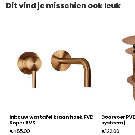
Dit vind je misschien ook leuk
r
Inbouw wastafel kraan hoek PVD
Doorvoer PVD
Koper RVS
systeem)
€
485.00
€
122.00