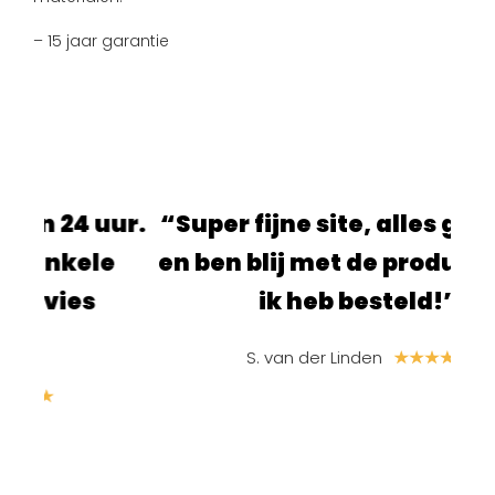
– 15 jaar garantie
4 uur.
“Super fijne site, alles ging snel
ele
en ben blij met de producten die
es
ik heb besteld!”
S. van der Linden