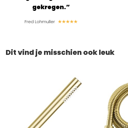
en.”
S. van der Linden
Dit vind je misschien ook leuk