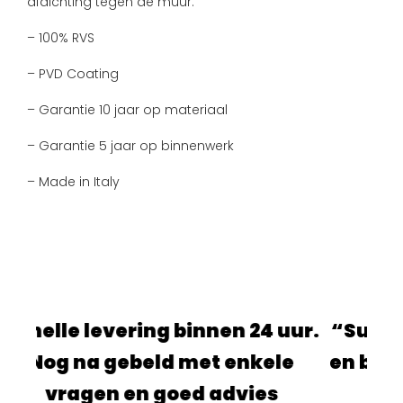
afdichting tegen de muur.
– 100% RVS
– PVD Coating
– Garantie 10 jaar op materiaal
– Garantie 5 jaar op binnenwerk
– Made in Italy
binnen 24 uur.
“Super fijne site, alles g
 met enkele
en ben blij met de produ
oed advies
ik heb besteld!”