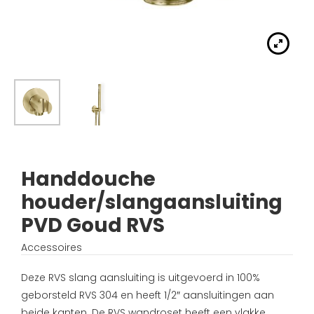
Handdouches
Douche kranen
Algemene voorwaarden
Accessoires
Fonteinset
Accessoires
Keuken kranen
Privacybeleid
Waskommen
Toilet
Thermostaat kranen
Verzending
Wastafel afsluiter
Wastafel
Verdeel/meng kranen
Wie zijn wij?
Douche
Wand kranen
Inspiratie
Handdouche
Bad
houder/slangaansluiting
Fontein kranen
PVD Goud RVS
Bad kranen
Accessoires
Sensor kranen
Deze RVS slang aansluiting is uitgevoerd in 100%
geborsteld RVS 304 en heeft 1/2″ aansluitingen aan
beide kanten. De RVS wandroset heeft een vlakke