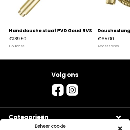
S
Handdouche staaf PVD Goud RVS
Doucheslang
€
139.50
€
65.00
Douches
Accessoires
Volg ons
Categorieën
Douches
Beheer cookie