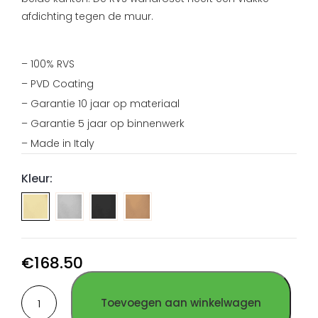
afdichting tegen de muur.
– 100% RVS
– PVD Coating
– Garantie 10 jaar op materiaal
– Garantie 5 jaar op binnenwerk
– Made in Italy
Kleur:
Handdouche
Handdouche
Handdouche
houder/slangaansluiting
houder/slangaansluiting
houder/slangaansluiting
geborsteld
PVD
PVD
RVS
Gun
Koper
€
168.50
Metal
RVS
Handdouche
RVS
Toevoegen aan winkelwagen
houder/slangaansluiting