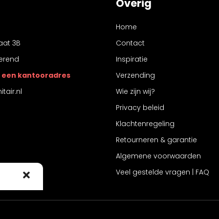
Overig
Home
aat 3B
Contact
erend
Inspiratie
 is een kantooradres
Verzending
tair.nl
Wie zijn wij?
Privacy beleid
Klachtenregeling
Retourneren & garantie
Algemene voorwaarden
Veel gestelde vragen | FAQ
 cookies om
 te stemmen
ke ID's op