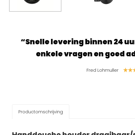
 gebeld met
“Super fijne site,
regen.”
product
S
Productomschrijving
Handdouche houder draaibaar/s