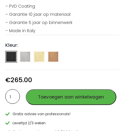
– PVD Coating
– Garantie 10 jaar op materiaal
– Garantie 5 jaar op binnenwerk
– Made in Italy
Kleur:
Handdouche
Handdouche
Handdouche
houder
houder
houder
draaibaar/slangaansluiting
draaibaar/slangaansluiting
draaibaar/slangaansluiting
geborsteld
PVD
PVD
€
265.00
RVS
Goud
Koper
Handdouche
RVS
RVS
Toevoegen aan winkelwagen
houder
draaibaar/slangaansluiting
PVD
Gratis advies van professionals!
Gun
Metal
Levertijd 2/3 weken
RVS