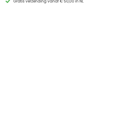
Gratis verzending vanaf € 50,00 in NL
aantal
“Snelle levering binnen 24 uu
enkele vragen en goed ad
Fred Lohmuller