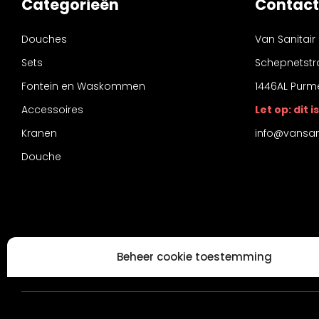
Categorieën
Contact
Douches
Van Sanitair
Sets
Schepnetstr
Fontein en Waskommen
1446AL Purm
Accessoires
Let op: dit
Kranen
info@vansani
Douche
Beheer cookie toestemming
Om de beste ervaringen te bieden, gebruiken wij technologieën zoals
informatie over je apparaat op te slaan en/of te raadplegen. Door in
met deze technologieën kunnen wij gegevens zoals surfgedrag of unie