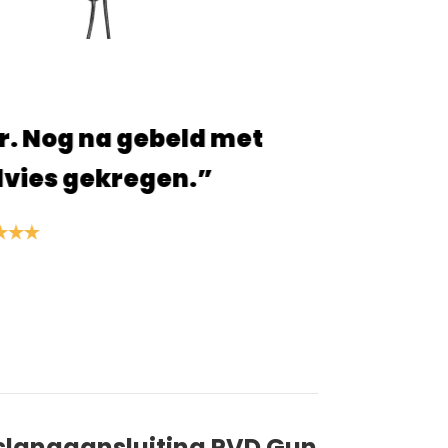
 alles ging snel en ben blij met de
en die ik heb besteld!”
. van der Linden
langaansluiting PVD Gun