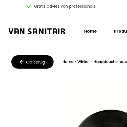
Gratis advies van professionals!
Skip
Home
Produ
to
content
Ga terug
Home
>
Winkel
>
Handdouche houde