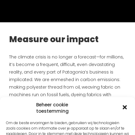
Measure our impact
The climate crisis is no longer a forecast—for millions,
it’s become a frequent, difficult, even devastating
reality, and every part of Patagonia’s business is
implicated. We are enmeshed in carbon emissions:
making polyester thread from oil, weaving fabric on
machines run on fossil fuels, dyeing fabrics with
chemical dyes and waterproofing jackets, sewing
Beheer cookie
shirts in factories, transporting pants from one
toestemming
country to another or from one city to another,
Om de beste ervaringen te bieden, gebruiken wij technologieën
shipping clothes in plastic mailbags to the people
zoals cookies om informatie over je apparaat op te slaan en/of te
who order them, driving to work.
raadplegen. Door in te stemmen met deze technologieën kunnen wij